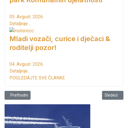
05. Avgust. 2026.
Detaljnije...
Mladi vozači, curice i dječaci &
roditelji pozor!
04. Avgust. 2026.
Detaljnije...
POGLEDAJTE SVE ČLANKE
Prethodni članak: Savjet MZ Spič-Sutomore pisao institucijama!
Sledeći člana
Prethodni
Sledeći