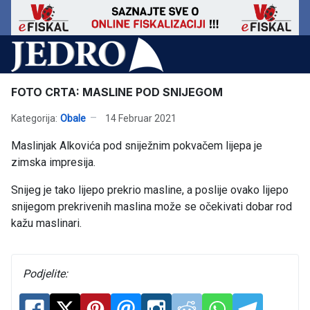
FOTO CRTA: MASLINE POD SNIJEGOM
Kategorija:
Obale
14 Februar 2021
Maslinjak Alkovića pod sniježnim pokvačem lijepa je
zimska impresija.
Snijeg je tako lijepo prekrio masline, a poslije ovako lijepo
snijegom prekrivenih maslina može se očekivati dobar rod
kažu maslinari.
Podjelite: