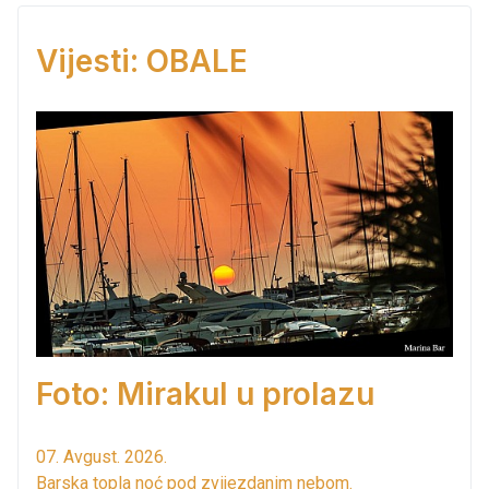
Vijesti: OBALE
Foto: Mirakul u prolazu
07. Avgust. 2026.
Barska topla noć pod zvijezdanim nebom.