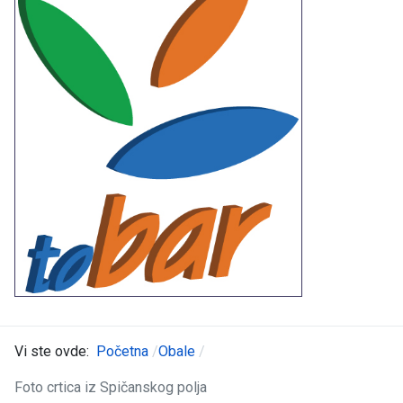
Vi ste ovde:
Početna
Obale
Foto crtica iz Spičanskog polja