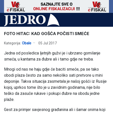
FOTO HITAC: KAD GOŠĆA POČISTI SMEĆE
Kategorija:
Obale
05 Jul 2017
Jedna od posledica ljetnjih gužvi je i ubrzano gomilanje
smeća, u kantama za đubre ali i tamo gdje ne treba.
Mnogi od nas ne haju gdje će baciti smeće, pa se tako
obodi plaza često za samo nekoliko sati pretvore u mini
deponije. Takva situacija zasmetala je našoj gošći iz Rusije
kojoj, uprkos tome što je u zavidnim godinama, nije bilo
teško da zasuče rukave i pokupi đubre na obodu jedne
plaže.
Gest za primjer savjesnog građanina ali i šamar onima koji