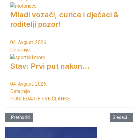
Mladi vozači, curice i dječaci &
roditelji pozor!
04. Avgust. 2026.
Detaljnije...
Stav: Prvi put nakon…
04. Avgust. 2026.
Detaljnije...
POGLEDAJTE SVE ČLANKE
Prethodni članak: Od pop-roka, irske tradicionalne muzike do hip ho
Sledeći člana
Prethodni
Sledeći