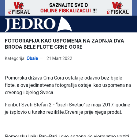
FOTOGRAFIJA KAO USPOMENA NA ZADNJA DVA
BRODA BELE FLOTE CRNE GORE
Kategorija:
Obale
21 Mart 2022
Pomorska država Crna Gora ostala je odavno bez bijele
flote, a ova jedinstvena fotografija ostaje kao uspomena na
crvenog i bjelog Sveca.
Feribot Sveti Stefan 2 - “bijeli Svetac” je maju 2017. godine
je isplovio u tursko rezilište.Crveni je prije njega prodat.
Pomorsku liniju Bar–Bari i ove sezone će vjerovatno voziti