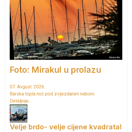
Foto: Mirakul u prolazu
07. Avgust. 2026.
Barska topla noć pod zvijezdanim nebom.
Detaljnije...
Velje brdo- velje cijene kvadrata!