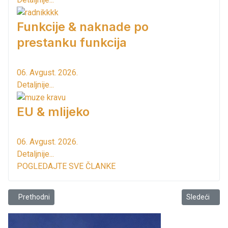
Funkcije & naknade po
prestanku funkcija
06. Avgust. 2026.
Detaljnije...
EU & mlijeko
06. Avgust. 2026.
Detaljnije...
POGLEDAJTE SVE ČLANKE
Prethodni članak: Obavještenje ViK-a!
Sledeći člana
Prethodni
Sledeći