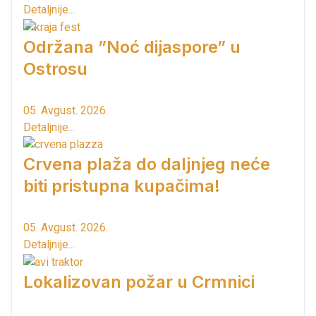
Detaljnije...
Održana ”Noć dijaspore” u
Ostrosu
05. Avgust. 2026.
Detaljnije...
Crvena plaža do daljnjeg neće
biti pristupna kupačima!
05. Avgust. 2026.
Detaljnije...
Lokalizovan požar u Crmnici