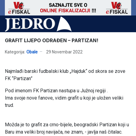
GRAFIT LIJEPO ODRAĐEN – PARTIZAN!
Kategorija:
Obale
29 Novembar 2022
Najmlađi barski fudbalski klub „Hajduk“ od skora se zove
FK “Partizan”
Pod imenom FK Partizan nastupa u Južnoj regiji .
Ima svoje nove fanove, vidim grafit u koji je uložen veliki
trud.
Možda je to grafit za crno-bijele, beogradski Partizan koji u
Baru ima veliki broj navijača, ne znam, - javlja naš čitalac.