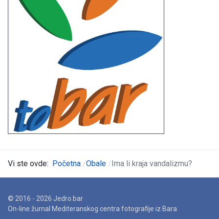
Vi ste ovde:
Početna
Obale
Ima li kraja vandalizmu?
© 2016 - 2026 Jedro.bar
On-line žurnal Mediteranskog centra fotografije iz Bara