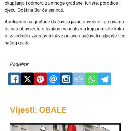
okupljanja i odmora za mnoge građane, turiste, porodice i
djecu, Opština Bar će sanirati.
Apelujemo na građane da čuvaju javne površine i pozivamo
da nas obavijeste o svakom vandalizmu koji primijete kako
bi zajednički zaustavili takve pojave i sačuvali najljepše lice
našeg grada.
Podjelite:
Vijesti: OBALE