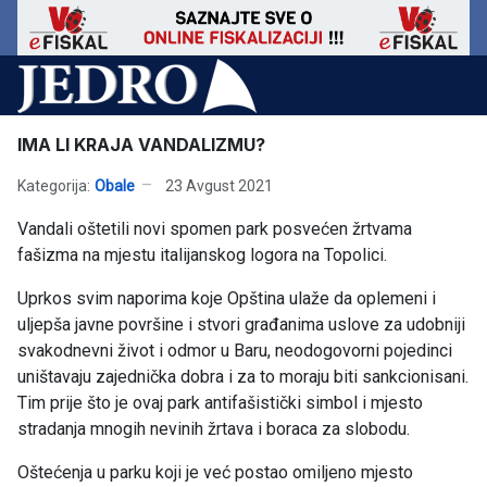
IMA LI KRAJA VANDALIZMU?
Kategorija:
Obale
23 Avgust 2021
Vandali oštetili novi spomen park posvećen žrtvama
fašizma na mjestu italijanskog logora na Topolici.
Uprkos svim naporima koje Opština ulaže da oplemeni i
uljepša javne površine i stvori građanima uslove za udobniji
svakodnevni život i odmor u Baru, neodogovorni pojedinci
uništavaju zajednička dobra i za to moraju biti sankcionisani.
Tim prije što je ovaj park antifašistički simbol i mjesto
stradanja mnogih nevinih žrtava i boraca za slobodu.
Oštećenja u parku koji je već postao omiljeno mjesto