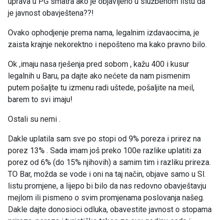
uprava u PG smatra ako je objavljeno u službenom listu da
je javnost obavještena??!
Ovako ophodjenje prema nama, legalnim izdavaocima, je
zaista krajnje nekorektno i nepošteno ma kako pravno bilo.
Ok ,imaju nasa rješenja pred sobom , kažu 400 i kusur
legalnih u Baru, pa dajte ako nećete da nam pismenim
putem pošaljte tu izmenu radi uštede, pošaljite na meil,
barem to svi imaju!
Ostali su nemi .
Dakle uplatila sam sve po stopi od 9% poreza i prirez na
porez 13% . Sada imam još preko 100e razlike uplatiti za
porez od 6% (do 15% njihovih) a samim tim i razliku prireza.
TO Bar, možda se vode i oni na taj način, objave samo u Sl.
listu promjene, a lijepo bi bilo da nas redovno obavještavju
mejlom ili pismeno o svim promjenama poslovanja našeg.
Dakle dajte donosioci odluka, obavestite javnost o stopama