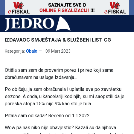
IZDAVAOC SMJEŠTAJA & SLUŽBENI LIST CG
Kategorija:
Obale
09 Mart 2023
Otišla sam sam da proverim porez i prirez koji sama
obračunavam na usluge izdavanja...
Po običaju, ja sam obračunala i uplatila sve po završetku
sezone. A onda, u kancelariji kod njih, su mi saopstili da je
poreska stopa 15% nije 9% kao što je bila.
Pitala sam od kada? Rečeno od 1.1.2022.
Wow pa nas niko nije obavjestio? Kazali su da njihova