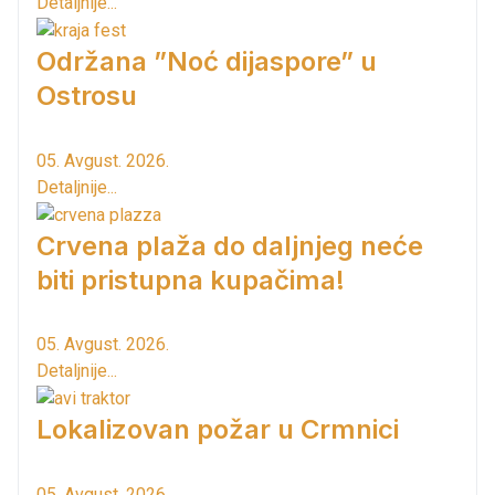
Detaljnije...
Održana ”Noć dijaspore” u
Ostrosu
05. Avgust. 2026.
Detaljnije...
Crvena plaža do daljnjeg neće
biti pristupna kupačima!
05. Avgust. 2026.
Detaljnije...
Lokalizovan požar u Crmnici
05. Avgust. 2026.