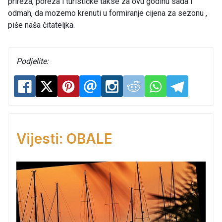
prireza, poreza i turističke takse za ovu godinu sada i
odmah, da mozemo krenuti u formiranje cijena za sezonu ,
piše naša čitateljka.
Podjelite:
Vijesti: OBALE