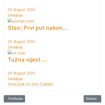
04. Avgust. 2026.
Detaljnije...
Stav: Prvi put nakon…
04. Avgust. 2026.
Detaljnije...
Tužna vijest ...
04. Avgust. 2026.
Detaljnije...
POGLEDAJTE SVE ČLANKE
Prethodni članak: Ko će upravljati Kućom maslina?
Sledeći član
Prethodni
Sledeći