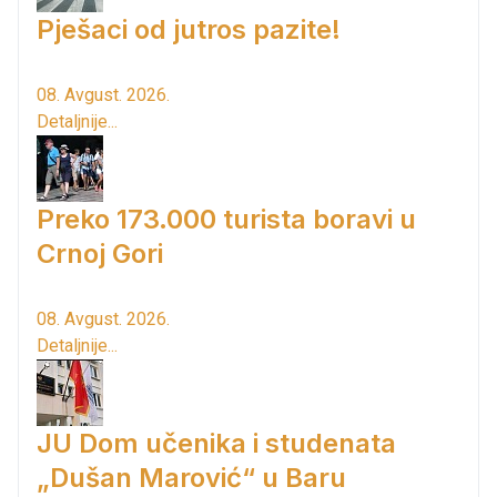
Pješaci od jutros pazite!
08. Avgust. 2026.
Detaljnije...
Preko 173.000 turista boravi u
Crnoj Gori
08. Avgust. 2026.
Detaljnije...
JU Dom učenika i studenata
„Dušan Marović“ u Baru