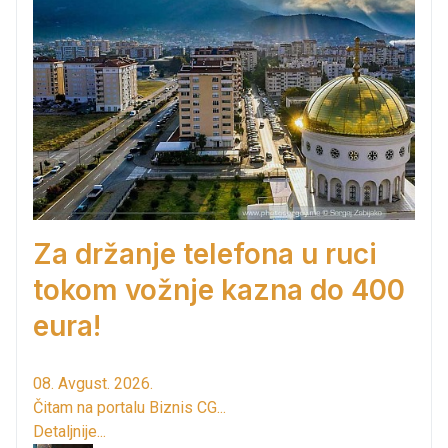
Za držanje telefona u ruci
tokom vožnje kazna do 400
eura!
08. Avgust. 2026.
Čitam na portalu Biznis CG...
Detaljnije...