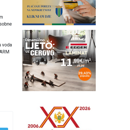
om
usobne
u voda
SWARM