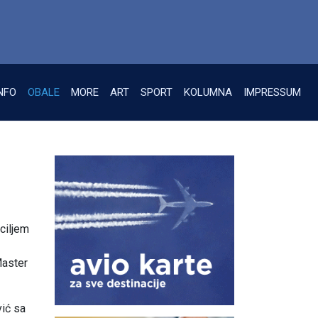
NFO
OBALE
MORE
ART
SPORT
KOLUMNA
IMPRESSUM
ciljem
Master
vić sa