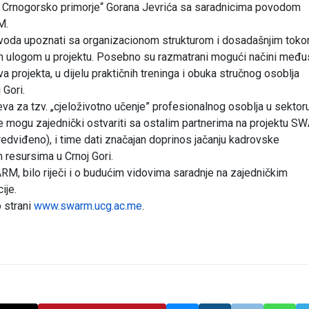
d Crnogorsko primorje“ Gorana Jevrića sa saradnicima povodom
M.
voda upoznati sa organizacionom strukturom i dosadašnjim tok
m ulogom u projektu. Posebno su razmatrani mogući načini međ
jeva projekta, u dijelu praktičnih treninga i obuka stručnog osoblja
Gori.
seva za tzv. „cjeloživotno učenje” profesionalnog osoblja u sektor
tucije mogu zajednički ostvariti sa ostalim partnerima na projektu 
edviđeno), i time dati značajan doprinos jačanju kadrovske
 resursima u Crnoj Gori.
RM, bilo riječi i o budućim vidovima saradnje na zajedničkim
ije.
 strani
www.swarm.ucg.ac.me
.