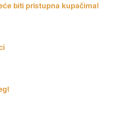
eće biti pristupna kupačima!
ci
eg!