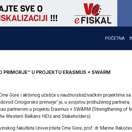
POČETNA
I
O PRIMORJE“ U PROJEKTU ERASMUS + SWARM
Crne Gore i aktivnog učešća u naučnoistraživačkim projektima sa 
dovod Crnogorsko primorje“ je, u svojstvu pridruženog partnera,
, kao partnerom u projektu Erasmus + SWARM (Strengthening of 
the Western Balkans HEIs and Stakeholders).
nskog fakulteta Univerziteta Crne Gore, prof. dr Marine Rakoče