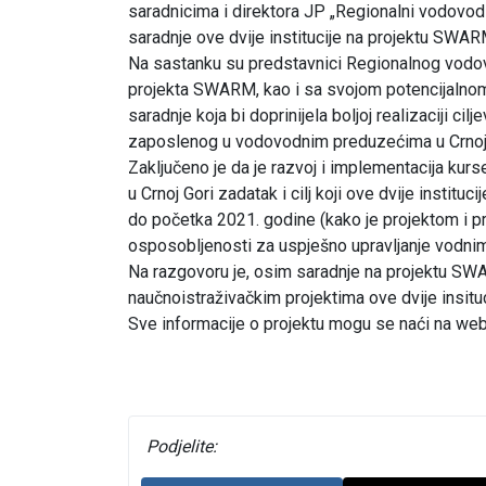
saradnicima i direktora JP „Regionalni vodovo
saradnje ove dvije institucije na projektu SWAR
Na sastanku su predstavnici Regionalnog vodo
projekta SWARM, kao i sa svojom potencijalno
saradnje koja bi doprinijela boljoj realizaciji cil
zaposlenog u vodovodnim preduzećima u Crnoj 
Zaključeno je da je razvoj i implementacija kur
u Crnoj Gori zadatak i cilj koji ove dvije insti
do početka 2021. godine (kako je projektom i pr
osposobljenosti za uspješno upravljanje vodnim
Na razgovoru je, osim saradnje na projektu SWA
naučnoistraživačkim projektima ove dvije insituc
Sve informacije o projektu mogu se naći na web
Podjelite: