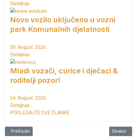
Detaljnije...
Novo vozilo uključeno u vozni
park Komunalnih djelatnosti
05. Avgust. 2026.
Detaljnije...
Mladi vozači, curice i dječaci &
roditelji pozor!
04. Avgust. 2026.
Detaljnije...
POGLEDAJTE SVE ČLANKE
Prethodni članak: Izgradnjom Kuće Maslina Bar postaje regionalni c
Sledeći člana
Prethodni
Sledeći