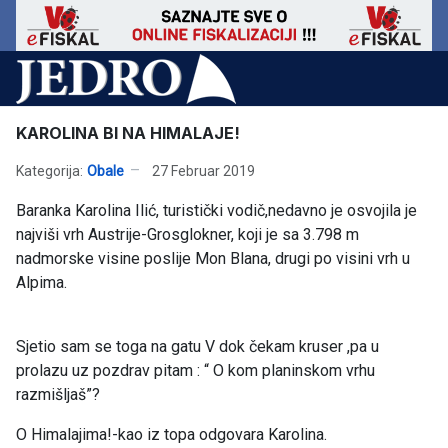
KAROLINA BI NA HIMALAJE!
Kategorija:
Obale
27 Februar 2019
Baranka Karolina Ilić, turistički vodič,nedavno je osvojila je
najviši vrh Austrije-Grosglokner, koji je sa 3.798 m
nadmorske visine poslije Mon Blana, drugi po visini vrh u
Alpima.
Sjetio sam se toga na gatu V dok čekam kruser ,pa u
prolazu uz pozdrav pitam : “ O kom planinskom vrhu
razmišljaš”?
O Himalajima!-kao iz topa odgovara Karolina.