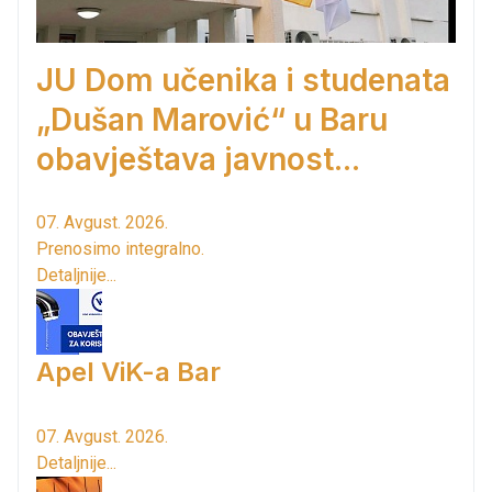
JU Dom učenika i studenata
„Dušan Marović“ u Baru
obavještava javnost...
07. Avgust. 2026.
Prenosimo integralno.
Detaljnije...
Apel ViK-a Bar
07. Avgust. 2026.
Detaljnije...