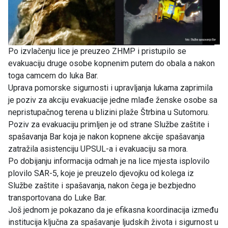
Po izvlačenju lice je preuzeo ZHMP i pristupilo se
evakuaciju druge osobe kopnenim putem do obala a nakon
toga camcem do luka Bar.
Uprava pomorske sigurnosti i upravljanja lukama zaprimila
je poziv za akciju evakuacije jedne mlađe ženske osobe sa
nepristupačnog terena u blizini plaže Štrbina u Sutomoru.
Poziv za evakuaciju primljen je od strane Službe zaštite i
spašavanja Bar koja je nakon kopnene akcije spašavanja
zatražila asistenciju UPSUL-a i evakuaciju sa mora.
Po dobijanju informacija odmah je na lice mjesta isplovilo
plovilo SAR-5, koje je preuzelo djevojku od kolega iz
Službe zaštite i spašavanja, nakon čega je bezbjedno
transportovana do Luke Bar.
Još jednom je pokazano da je efikasna koordinacija između
institucija ključna za spašavanje ljudskih života i sigurnost u