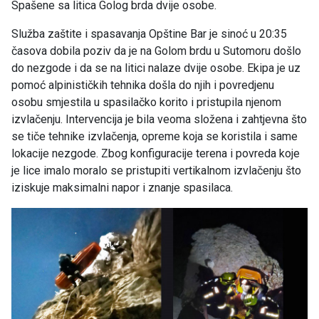
Spašene sa litica Golog brda dvije osobe.
Služba zaštite i spasavanja Opštine Bar je sinoć u 20:35
časova dobila poziv da je na Golom brdu u Sutomoru došlo
do nezgode i da se na litici nalaze dvije osobe. Ekipa je uz
pomoć alpinističkih tehnika došla do njih i povredjenu
osobu smjestila u spasilačko korito i pristupila njenom
izvlačenju. Intervencija je bila veoma složena i zahtjevna što
se tiče tehnike izvlačenja, opreme koja se koristila i same
lokacije nezgode. Zbog konfiguracije terena i povreda koje
je lice imalo moralo se pristupiti vertikalnom izvlačenju što
iziskuje maksimalni napor i znanje spasilaca.