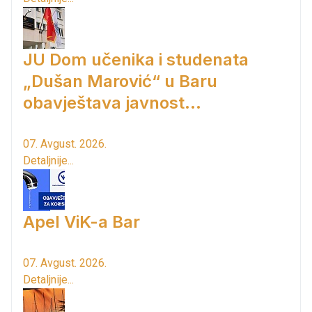
JU Dom učenika i studenata
„Dušan Marović“ u Baru
obavještava javnost...
07. Avgust. 2026.
Detaljnije...
Apel ViK-a Bar
07. Avgust. 2026.
Detaljnije...