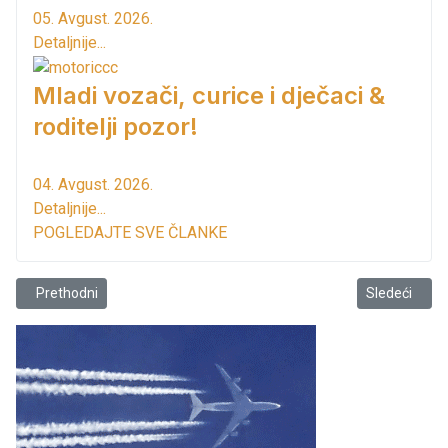
05. Avgust. 2026.
Detaljnije...
Mladi vozači, curice i dječaci &
roditelji pozor!
04. Avgust. 2026.
Detaljnije...
POGLEDAJTE SVE ČLANKE
Prethodni članak: Bar: Solarna rasvjeta na gatu Marine Bar
Sledeći člana
Prethodni
Sledeći