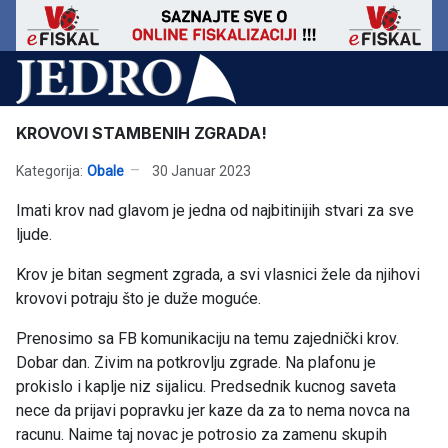
KROVOVI STAMBENIH ZGRADA!
Kategorija:
Obale
30 Januar 2023
Imati krov nad glavom je jedna od najbitinijih stvari za sve
ljude.
Krov je bitan segment zgrada, a svi vlasnici žele da njihovi
krovovi potraju što je duže moguće.
Prenosimo sa FB komunikaciju na temu zajednički krov.
Dobar dan. Zivim na potkrovlju zgrade. Na plafonu je
prokislo i kaplje niz sijalicu. Predsednik kucnog saveta
nece da prijavi popravku jer kaze da za to nema novca na
racunu. Naime taj novac je potrosio za zamenu skupih