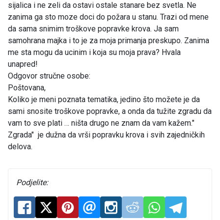
sijalica i ne zeli da ostavi ostale stanare bez svetla. Ne
zanima ga sto moze doci do požara u stanu. Trazi od mene
da sama snimim troškove popravke krova. Ja sam
samohrana majka i to je za moja primanja preskupo. Zanima
me sta mogu da ucinim i koja su moja prava? Hvala
unapred!
Odgovor stručne osobe:
Poštovana,
Koliko je meni poznata tematika, jedino što možete je da
sami snosite troškove popravke, a onda da tužite zgradu da
vam to sve plati … ništa drugo ne znam da vam kažem."
Zgrada" je dužna da vrši popravku krova i svih zajedničkih
delova.
Podjelite: