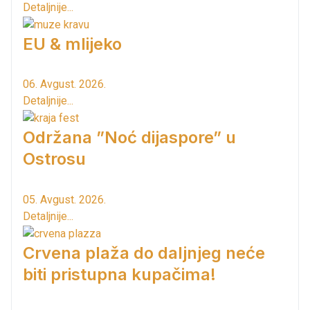
Detaljnije...
EU & mlijeko
06. Avgust. 2026.
Detaljnije...
Održana ”Noć dijaspore” u
Ostrosu
05. Avgust. 2026.
Detaljnije...
Crvena plaža do daljnjeg neće
biti pristupna kupačima!