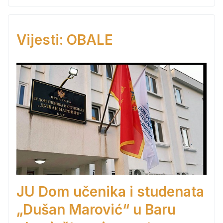
Vijesti: OBALE
JU Dom učenika i studenata
„Dušan Marović“ u Baru