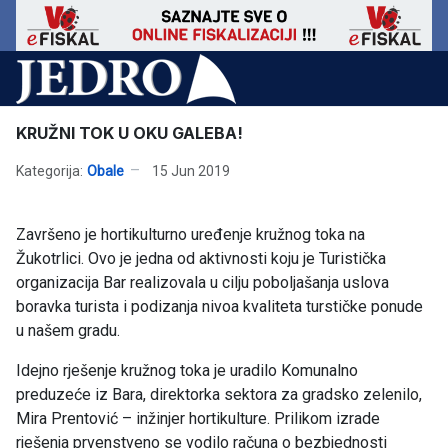
KRUŽNI TOK U OKU GALEBA!
Kategorija:
Obale
15 Jun 2019
Završeno je hortikulturno uređenje kružnog toka na
Žukotrlici. Ovo je jedna od aktivnosti koju je Turistička
organizacija Bar realizovala u cilju poboljašanja uslova
boravka turista i podizanja nivoa kvaliteta turstičke ponude
u našem gradu.
Idejno rješenje kružnog toka je uradilo Komunalno
preduzeće iz Bara, direktorka sektora za gradsko zelenilo,
Mira Prentović – inžinjer hortikulture. Prilikom izrade
rješenja prvenstveno se vodilo računa o bezbjednosti