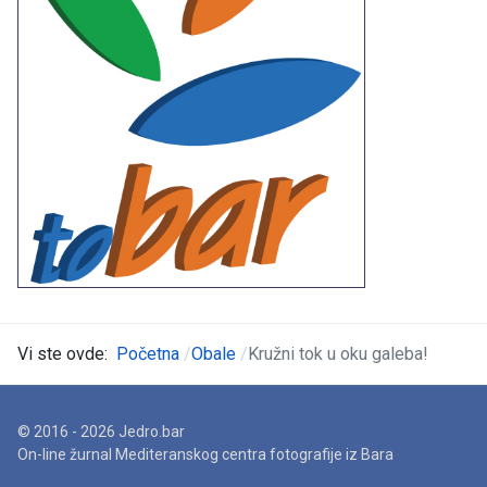
Vi ste ovde:
Početna
Obale
Kružni tok u oku galeba!
© 2016 - 2026 Jedro.bar
On-line žurnal Mediteranskog centra fotografije iz Bara