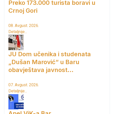
Preko 173.000 turista boravi u
Crnoj Gori
08. Avgust. 2026.
Detaljnije...
JU Dom učenika i studenata
„Dušan Marović“ u Baru
obavještava javnost...
07. Avgust. 2026.
Detaljnije...
Apel ViK-a Bar