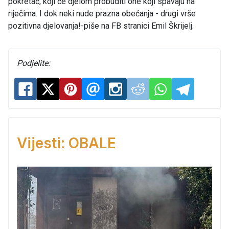
pokretač, koji će djelom probuditi one koji spavaju na
riječima. I dok neki nude prazna obećanja - drugi vrše
pozitivna djelovanja!-piše na FB stranici Emil Škrijelj.
Podjelite:
Vijesti: OBALE