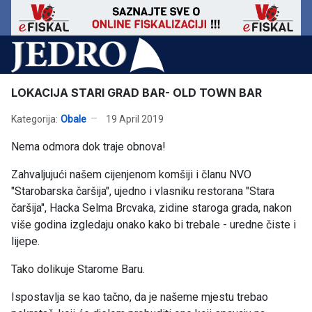
LOKACIJA STARI GRAD BAR- OLD TOWN BAR
Kategorija:
Obale
19 April 2019
Nema odmora dok traje obnova!
Zahvaljujući našem cijenjenom komšiji i članu NVO
"Starobarska čaršija", ujedno i vlasniku restorana "Stara
čaršija", Hacka Selma Brcvaka, zidine staroga grada, nakon
više godina izgledaju onako kako bi trebale - uredne čiste i
lijepe.
Tako dolikuje Starome Baru.
Ispostavlja se kao tačno, da je našeme mjestu trebao