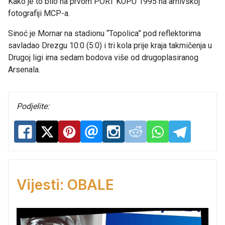
Kako je to bilo na prvom PORT KUPU 1995 na arhivskoj
fotografiji MCP-a.
Sinoć je Mornar na stadionu “Topolica” pod reflektorima
savladao Drezgu 10:0 (5:0) i tri kola prije kraja takmičenja u
Drugoj ligi ima sedam bodova više od drugoplasiranog
Arsenala.
Podjelite:
Vijesti: OBALE