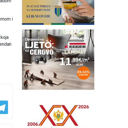
 radom
esmom i
 koja
jendan