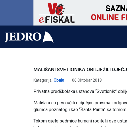
MALIŠANI SVETIONIKA OBILJEŽILI DJE
Kategorija:
Obale
06 Oktobar 2018
Privatna predškolska ustanova “Svetionik” obiljež
Mališani su prvo učili o dječjim pravima i odgo
glumca poznatog i kao “Šanta Panta” sa temom p
Tokom cijele sedmice humani roditelji ove usta