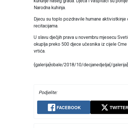
kuhunje našeg grada. Djeca i vaspitači su ponij
Narodna kuhinja.
Djecu su toplo pozdravile humane aktivistkinje 
recitacijama.
U slavu dječjih prava u novembru mjesecu Sveti
okuplja preko 500 djece učesnika iz cijele Crne 
vrtića.
{galerija}obale/2018/10/decjanedjelja{/galerija
Podjelite:
FACEBOOK
TWITTE