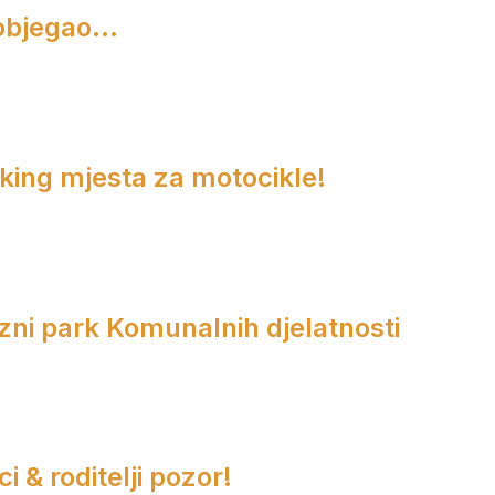
objegao...
rking mjesta za motocikle!
zni park Komunalnih djelatnosti
i & roditelji pozor!