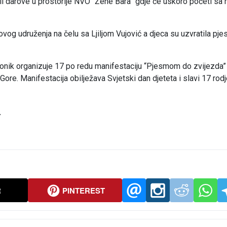
eli darove u prostorije NVO “Žene Bara” gdje će uskoro početi sa
ovog udruženja na čelu sa Ljiljom Vujović a djeca su uzvratila pj
onik organizuje 17 po redu manifestaciju “Pjesmom do zvijezda”
Gore. Manifestacija obilježava Svjetski dan djeteta i slavi 17 rod
}
R
PINTEREST