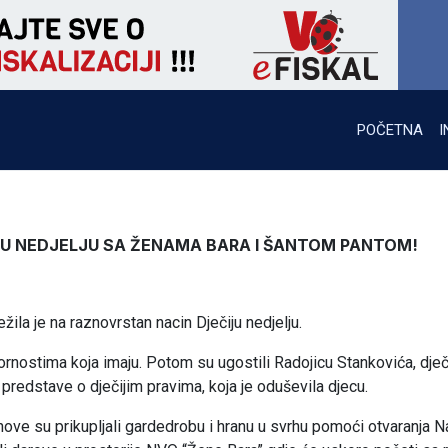
POČETNA
I
ČJU NEDJELJU SA ŽENAMA BARA I ŠANTOM PANTOM!
ila je na raznovrstan nacin Dječiju nedjelju.
vornostima koja imaju. Potom su ugostili Radojicu Stankovića, dje
redstave o dječijim pravima, koja je oduševila djecu.
nove su prikupljali gardedrobu i hranu u svrhu pomoći otvaranja 