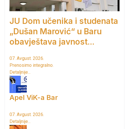
JU Dom učenika i studenata
„Dušan Marović“ u Baru
obavještava javnost...
07. Avgust. 2026.
Prenosimo integralno.
Detaljnije...
Apel ViK-a Bar
07. Avgust. 2026.
Detaljnije...