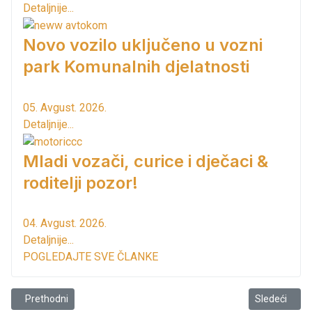
Detaljnije...
Novo vozilo uključeno u vozni
park Komunalnih djelatnosti
05. Avgust. 2026.
Detaljnije...
Mladi vozači, curice i dječaci &
roditelji pozor!
04. Avgust. 2026.
Detaljnije...
POGLEDAJTE SVE ČLANKE
Prethodni članak: Zakupcima u arei Morskog dobra smanjiti biznis b
Sledeći člana
Prethodni
Sledeći