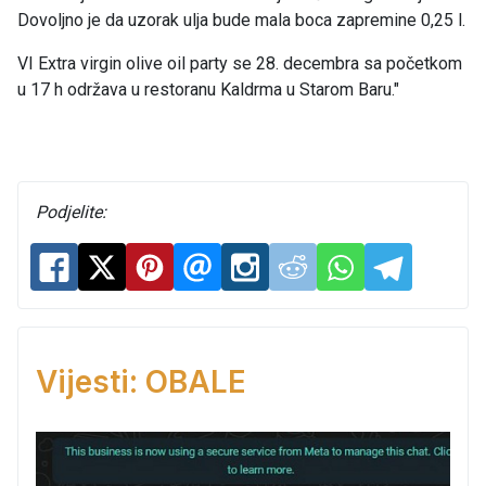
Dovoljno je da uzorak ulja bude mala boca zapremine 0,25 l.
VI Extra virgin olive oil party se 28. decembra sa početkom
u 17 h održava u restoranu Kaldrma u Starom Baru."
Podjelite:
Vijesti: OBALE