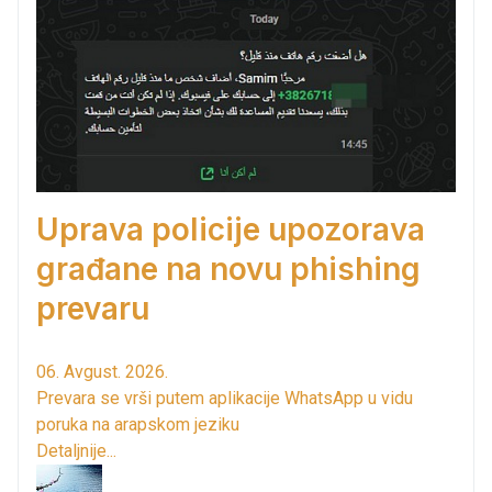
Uprava policije upozorava
građane na novu phishing
prevaru
06. Avgust. 2026.
Prevara se vrši putem aplikacije WhatsApp u vidu
poruka na arapskom jeziku
Detaljnije...