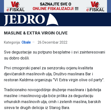
MASLINE & EXTRA VIRGIN OLIVE
Kategorija:
Obale
26 Decembar 2022
Sve degustacije su potpuno besplatne i svi zainteresovani
su dobro došli.
Prvi crnogorski panel za senzorsku ocjenu kvaliteta
djevičanskih maslinovih ulja, Društvo maslinara Bar i
restoran Kaldrma organizuju "VI Extra virgin olive oil party".
Tradicionalno novogodišnje druženje maslinara i ljubitelja
masline i maslinovog ulja biće prilika za degustaciju
vrhunskih maslinovih ulja, crnih i zelenih maslina, barskih
sireva te drugih delicija iz Starog Bara.