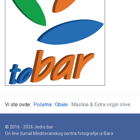
Vi ste ovde:
Početna
Obale
Masline & Extra virgin olive
© 2016 - 2026 Jedro.bar
On-line žurnal Mediteranskog centra fotografije iz Bara