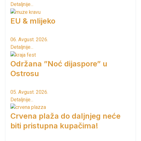
Detaljnije...
EU & mlijeko
06. Avgust. 2026.
Detaljnije...
Održana ”Noć dijaspore” u
Ostrosu
05. Avgust. 2026.
Detaljnije...
Crvena plaža do daljnjeg neće
biti pristupna kupačima!