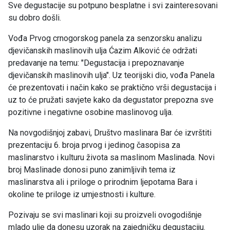
Sve degustacije su potpuno besplatne i svi zainteresovani
su dobro došli.
Vođa Prvog crnogorskog panela za senzorsku analizu
djevičanskih maslinovih ulja Ćazim Alković će održati
predavanje na temu: "Degustacija i prepoznavanje
djevičanskih maslinovih ulja". Uz teorijski dio, vođa Panela
će prezentovati i način kako se praktično vrši degustacija i
uz to će pružati savjete kako da degustator prepozna sve
pozitivne i negativne osobine maslinovog ulja.
Na novgodišnjoj zabavi, Društvo maslinara Bar će izvrštiti
prezentaciju 6. broja prvog i jedinog časopisa za
maslinarstvo i kulturu života sa maslinom Maslinada. Novi
broj Maslinade donosi puno zanimljivih tema iz
maslinarstva ali i priloge o prirodnim ljepotama Bara i
okoline te priloge iz umjestnosti i kulture.
Pozivaju se svi maslinari koji su proizveli ovogodišnje
mlado ulje da donesu uzorak na zajedničku degustaciju.