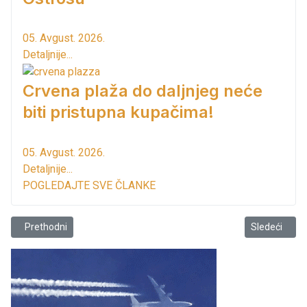
05. Avgust. 2026.
Detaljnije...
Crvena plaža do daljnjeg neće
biti pristupna kupačima!
05. Avgust. 2026.
Detaljnije...
POGLEDAJTE SVE ČLANKE
Prethodni članak: Javni poziv Sekretarijata za lokalnu samoupravu
Sledeći člana
Prethodni
Sledeći