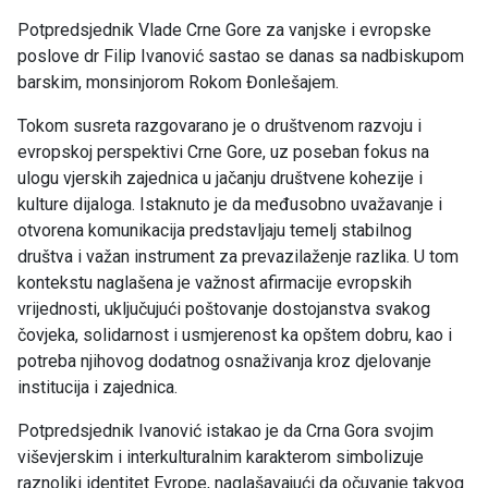
Potpredsjednik Vlade Crne Gore za vanjske i evropske
poslove dr Filip Ivanović sastao se danas sa nadbiskupom
barskim, monsinjorom Rokom Đonlešajem.
Tokom susreta razgovarano je o društvenom razvoju i
evropskoj perspektivi Crne Gore, uz poseban fokus na
ulogu vjerskih zajednica u jačanju društvene kohezije i
kulture dijaloga. Istaknuto je da međusobno uvažavanje i
otvorena komunikacija predstavljaju temelj stabilnog
društva i važan instrument za prevazilaženje razlika. U tom
kontekstu naglašena je važnost afirmacije evropskih
vrijednosti, uključujući poštovanje dostojanstva svakog
čovjeka, solidarnost i usmjerenost ka opštem dobru, kao i
potreba njihovog dodatnog osnaživanja kroz djelovanje
institucija i zajednica.
Potpredsjednik Ivanović istakao je da Crna Gora svojim
viševjerskim i interkulturalnim karakterom simbolizuje
raznoliki identitet Evrope, naglašavajući da očuvanje takvog