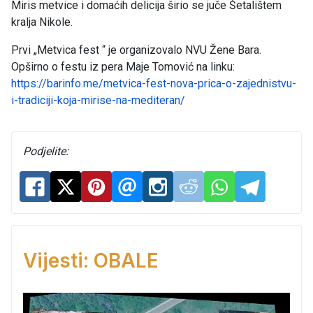
Miris metvice i domaćih delicija širio se juče Šetalištem
kralja Nikole.
Prvi „Metvica fest “ je organizovalo NVU Žene Bara.
Opširno o festu iz pera Maje Tomović na linku:
https://barinfo.me/metvica-fest-nova-prica-o-zajednistvu-
i-tradiciji-koja-mirise-na-mediteran/
Podjelite:
Vijesti: OBALE