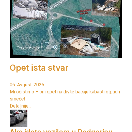
Opet ista stvar
06. Avgust. 2026.
Mi očistimo – oni opet na divlje bacaju kabasti otpad i
smeće!
Detaljnije...
Ako idete vozilom u Podgoricu –