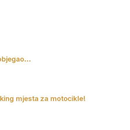
objegao...
rking mjesta za motocikle!