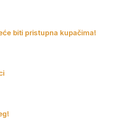
eće biti pristupna kupačima!
ci
eg!