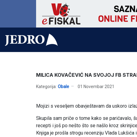
MILICA KOVAČEVIĆ NA SVOJOJ FB STRA
Kategorija:
Obale
01 Novembar 2021
Mojizi s veseljem obavještavam da uskoro izlaz
Skupila sam priče o tome kako se parićavalo, šufi
recepti i još po nešto što se našlo kroz skrinji
Knjiga je prošla strogu recenziju Vlada Lukšića i 