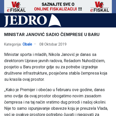
MINISTAR JANOVIĆ SADIO ČEMPRESE U BARU
Kategorija:
Obale
08 Oktobar 2019
Ministar sporta i mladih, Nikola Janović je danas sa
direktorom Uprave javnih radova, Rešadom Nuhodžićem,
posjetio u Baru prostor gdje su za potrebe izgradnje
društvene infrastrukture, posječena stabla čempresa koja
su krasila ovaj prostor.
,,Kako je Premijer i obećao u februaru ove godine, danas
smo ovdje da ovaj prostor obogatimo novim zasadom
čempresa i na taj način vratimo dug prirodi i našoj okolini.
Nije to samo ispunjavanje obaveze koju je preuzela Vlada,
već je ovakve prostore potrebno čuvati i njegovati za