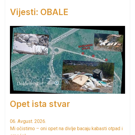
Vijesti: OBALE
Opet ista stvar
06. Avgust. 2026.
Mi očistimo – oni opet na divlje bacaju kabasti otpad i