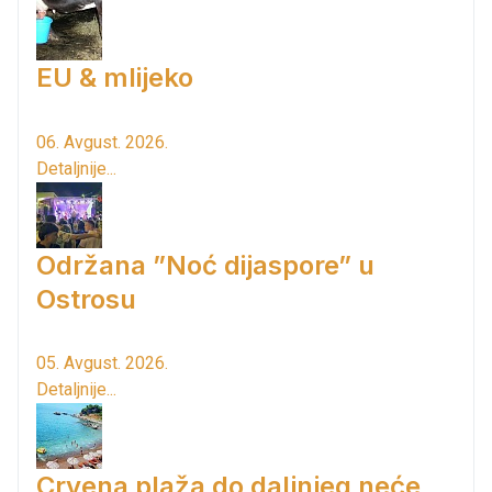
EU & mlijeko
06. Avgust. 2026.
Detaljnije...
Održana ”Noć dijaspore” u
Ostrosu
05. Avgust. 2026.
Detaljnije...
Crvena plaža do daljnjeg neće