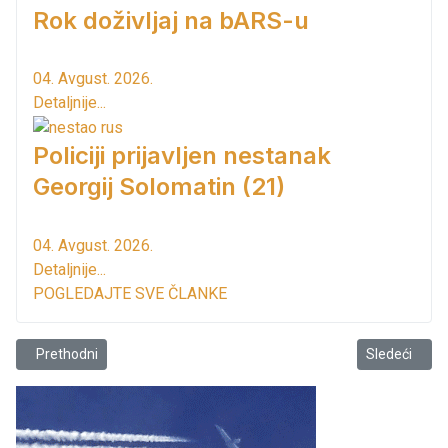
Rok doživljaj na bARS-u
04. Avgust. 2026.
Detaljnije...
Policiji prijavljen nestanak
Georgij Solomatin (21)
04. Avgust. 2026.
Detaljnije...
POGLEDAJTE SVE ČLANKE
Prethodni članak: Bar sve atraktivnija kruzing destinacija!
Sledeći član
Prethodni
Sledeći