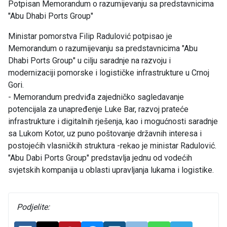
Potpisan Memorandum o razumijevanju sa predstavnicima
"Abu Dhabi Ports Group"
Ministar pomorstva Filip Radulović potpisao je
Memorandum o razumijevanju sa predstavnicima "Abu
Dhabi Ports Group" u cilju saradnje na razvoju i
modernizaciji pomorske i logističke infrastrukture u Crnoj
Gori.
- Memorandum predviđa zajedničko sagledavanje
potencijala za unapređenje Luke Bar, razvoj prateće
infrastrukture i digitalnih rješenja, kao i mogućnosti saradnje
sa Lukom Kotor, uz puno poštovanje državnih interesa i
postojećih vlasničkih struktura -rekao je ministar Radulović.
"Abu Dabi Ports Group" predstavlja jednu od vodećih
svjetskih kompanija u oblasti upravljanja lukama i logistike.
Podjelite: