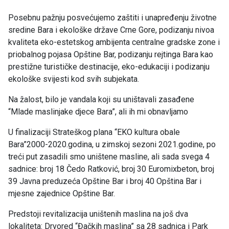
Posebnu pažnju posvećujemo zaštiti i unapređenju životne
sredine Bara i ekološke države Crne Gore, podizanju nivoa
kvaliteta eko-estetskog ambijenta centralne gradske zone i
priobalnog pojasa Opštine Bar, podizanju rejtinga Bara kao
prestižne turističke destinacije, eko-edukaciji i podizanju
ekološke svijesti kod svih subjekata.
Na žalost, bilo je vandala koji su uništavali zasađene
“Mlade maslinjake djece Bara”, ali ih mi obnavljamo
U finalizaciji Strateškog plana “EKO kultura obale
Bara”2000-2020.godina, u zimskoj sezoni 2021.godine, po
treći put zasadili smo uništene masline, ali sada svega 4
sadnice: broj 18 Čedo Ratković, broj 30 Euromixbeton, broj
39 Javna preduzeća Opštine Bar i broj 40 Opština Bar i
mjesne zajednice Opštine Bar.
Predstoji revitalizacija uništenih maslina na još dva
lokaliteta: Drvored “Đačkih maslina” sa 28 sadnica i Park