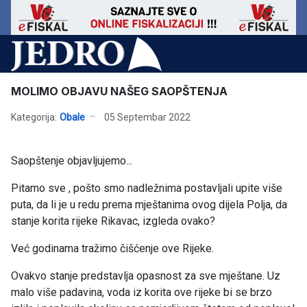
MOLIMO OBJAVU NAŠEG SAOPŠTENJA
Kategorija:
Obale
05 Septembar 2022
Saopštenje objavljujemo...
Pitamo sve , pošto smo nadležnima postavljali upite više
puta, da li je u redu prema mještanima ovog dijela Polja, da
stanje korita rijeke Rikavac, izgleda ovako?
Već godinama tražimo čišćenje ove Rijeke.
Ovakvo stanje predstavlja opasnost za sve mještane. Uz
malo više padavina, voda iz korita ove rijeke bi se brzo