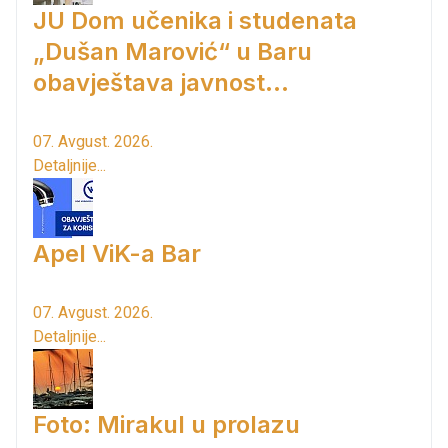
JU Dom učenika i studenata
„Dušan Marović“ u Baru
obavještava javnost...
07. Avgust. 2026.
Detaljnije...
Apel ViK-a Bar
07. Avgust. 2026.
Detaljnije...
Foto: Mirakul u prolazu