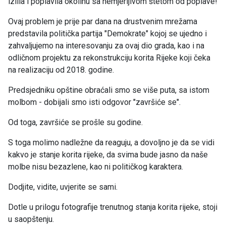
izlila i poplavila okolinu sa nemjerljivom štetom od poplave!
Ovaj problem je prije par dana na drustvenim mrežama
predstavila politička partija "Demokrate" kojoj se ujedno i
zahvaljujemo na interesovanju za ovaj dio grada, kao i na
odličnom projektu za rekonstrukciju korita Rijeke koji čeka
na realizaciju od 2018. godine.
Predsjedniku opštine obraćali smo se više puta, sa istom
molbom - dobijali smo isti odgovor "završiće se".
Od toga, završiće se prošle su godine.
S toga molimo nadležne da reaguju, a dovoljno je da se vidi
kakvo je stanje korita rijeke, da svima bude jasno da naše
molbe nisu bezazlene, kao ni političkog karaktera.
Dodjite, vidite, uvjerite se sami.
Dotle u prilogu fotografije trenutnog stanja korita rijeke, stoji
u saopštenju.