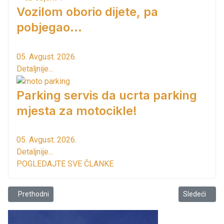
Vozilom oborio dijete, pa
pobjegao...
05. Avgust. 2026.
Detaljnije...
Parking servis da ucrta parking
mjesta za motocikle!
05. Avgust. 2026.
Detaljnije...
POGLEDAJTE SVE ČLANKE
Prethodni članak: Čempresi @ grad Bar ne tako davno
Sledeći člana
Prethodni
Sledeći