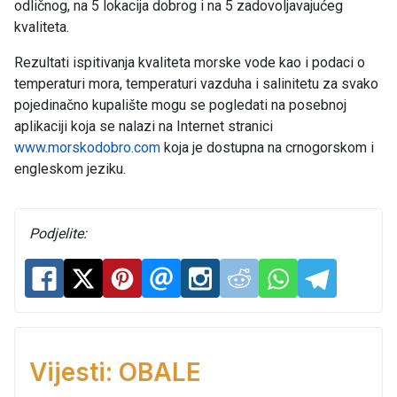
odličnog, na 5 lokacija dobrog i na 5 zadovoljavajućeg
kvaliteta.
Rezultati ispitivanja kvaliteta morske vode kao i podaci o
temperaturi mora, temperaturi vazduha i salinitetu za svako
pojedinačno kupalište mogu se pogledati na posebnoj
aplikaciji koja se nalazi na Internet stranici
www.morskodobro.com
koja je dostupna na crnogorskom i
engleskom jeziku.
Podjelite:
Vijesti: OBALE