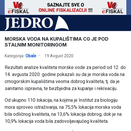
MORSKA VODA NA KUPALIŠTIMA CG JE POD
STALNIM MONITORINGOM
Kategorija:
Obale
19 Avgust 2020
Rezultati analize kvaliteta morske vode za period od 12. do
14. avgusta 2020. godine pokazali su da je morska voda na
crnogorskim kupalištima veoma dobrog kvaliteta, tj. da je
sanitarno ispravna, te bezbjedna za kupanje i rekreaciju.
Od ukupno 110 lokacija, na kojima je Institut za biologiju
mora sproveo istraživanja, na 75,5% lokacija morska voda
bila odličnog kvaliteta, na 13,6% lokacija dobrog, dok je na
10,9% lokacija voda bila zadovoljavajućeg kvaliteta.