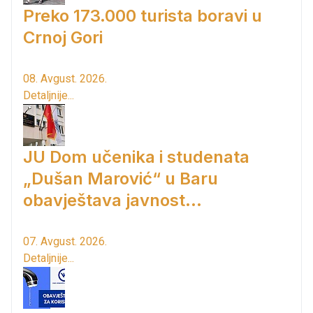
Preko 173.000 turista boravi u
Crnoj Gori
08. Avgust. 2026.
Detaljnije...
JU Dom učenika i studenata
„Dušan Marović“ u Baru
obavještava javnost...
07. Avgust. 2026.
Detaljnije...