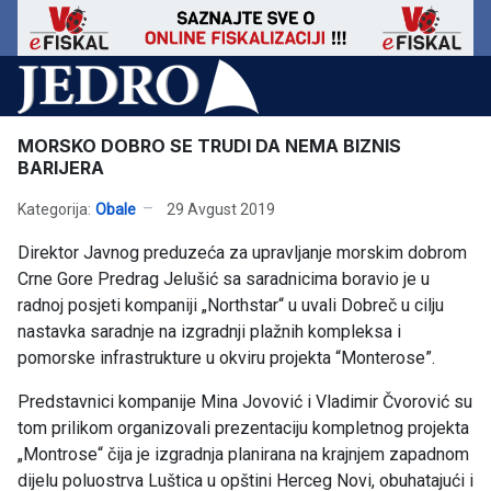
MORSKO DOBRO SE TRUDI DA NEMA BIZNIS
BARIJERA
Kategorija:
Obale
29 Avgust 2019
Direktor Javnog preduzeća za upravljanje morskim dobrom
Crne Gore Predrag Jelušić sa saradnicima boravio je u
radnoj posjeti kompaniji „Northstar“ u uvali Dobreč u cilju
nastavka saradnje na izgradnji plažnih kompleksa i
pomorske infrastrukture u okviru projekta “Monterose”.
Predstavnici kompanije Mina Jovović i Vladimir Čvorović su
tom prilikom organizovali prezentaciju kompletnog projekta
„Montrose“ čija je izgradnja planirana na krajnjem zapadnom
dijelu poluostrva Luštica u opštini Herceg Novi, obuhatajući i