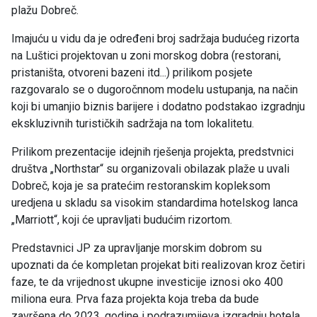
plažu Dobreč.
Imajuću u vidu da je određeni broj sadržaja budućeg rizorta
na Luštici projektovan u zoni morskog dobra (restorani,
pristaništa, otvoreni bazeni itd...) prilikom posjete
razgovaralo se o dugoročnnom modelu ustupanja, na način
koji bi umanjio biznis barijere i dodatno podstakao izgradnju
ekskluzivnih turističkih sadržaja na tom lokalitetu.
Prilikom prezentacije idejnih rješenja projekta, predstvnici
društva „Northstar“ su organizovali obilazak plaže u uvali
Dobreč, koja je sa pratećim restoranskim kopleksom
uredjena u skladu sa visokim standardima hotelskog lanca
„Marriott“, koji će upravljati budućim rizortom.
Predstavnici JP za upravljanje morskim dobrom su
upoznati da će kompletan projekat biti realizovan kroz četiri
faze, te da vrijednost ukupne investicije iznosi oko 400
miliona eura. Prva faza projekta koja treba da bude
završena do 2023. godine i podrazumijeva izgradnju hotela