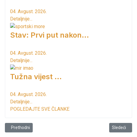
04. Avgust. 2026.
Detaljnije...
Stav: Prvi put nakon…
04. Avgust. 2026.
Detaljnije...
Tužna vijest ...
04. Avgust. 2026.
Detaljnije...
POGLEDAJTE SVE ČLANKE
Prethodni članak: Gula u Azzuru od 22 časa
Sledeći članak
Prethodni
Sledeći