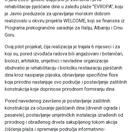
rehabilitacije pješčane dine u zaleđu plaže "EVROPA", koju
je Javno preduzeće za upravljanje morskim dobrom
realizovalo u okviru projekta WELCOME, koji se finansira iz
Programa prekogranične saradnje za Italiju, Albaniju i Crnu
Goru.
Ovaj pilot projekat, čija realizacija je trajala 6 mjeseci i za
koji su, pored izvođača radova bili angažovani i botaničari,
biolozi, arhitekte, umjetnici i nevladine organizacije
obuhvatio je rehabilitaciju i biološku restauraciju pješčanih
dina kroz nasipanje pijeska, obnavljanje specifične flore
koja prirodno nastanjuje ovo područje i postavljanje zaštitnih
konstrukcija koje doprinose prirodnom formiranju dina .
Pored navedenog završeno je postavljanje zaštitnih
konstrukcija za očuvanje pješčanih dina (drvenih ograda i
pasarele), postavljanje umjetničkih instalacija izrađenih od
prirodnog i obrađenog drveta sakupljenog tokom akcija
čišćenja plaža i opremanje područja informativno-