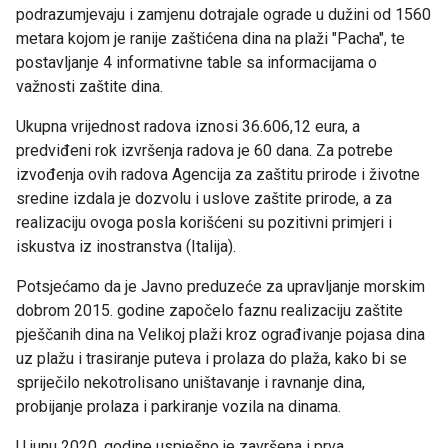
podrazumjevaju i zamjenu dotrajale ograde u dužini od 1560
metara kojom je ranije zaštićena dina na plaži "Pacha", te
postavljanje 4 informativne table sa informacijama o
važnosti zaštite dina.
Ukupna vrijednost radova iznosi 36.606,12 eura, a
predviđeni rok izvršenja radova je 60 dana. Za potrebe
izvođenja ovih radova Agencija za zaštitu prirode i životne
sredine izdala je dozvolu i uslove zaštite prirode, a za
realizaciju ovoga posla korišćeni su pozitivni primjeri i
iskustva iz inostranstva (Italija).
Potsjećamo da je Javno preduzeće za upravljanje morskim
dobrom 2015. godine započelo faznu realizaciju zaštite
pješčanih dina na Velikoj plaži kroz ograđivanje pojasa dina
uz plažu i trasiranje puteva i prolaza do plaža, kako bi se
spriječilo nekotrolisano uništavanje i ravnanje dina,
probijanje prolaza i parkiranje vozila na dinama.
U junu 2020. godine uspješno je završena i prva