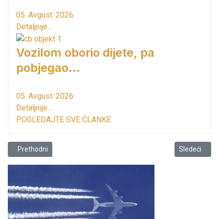
05. Avgust. 2026.
Detaljnije...
Vozilom oborio dijete, pa
pobjegao...
05. Avgust. 2026.
Detaljnije...
POGLEDAJTE SVE ČLANKE
Prethodni članak: Obavještenje Komunalnih djelatnosti
Sledeći član
Prethodni
Sledeći