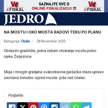
NA MOSTU I OKO MOSTA RADOVI TEKU PO PLANU
Kategorija:
Obale
28 Novembar 2020
Obilazim gradilište, jedva čekam otvaranje mosta preko
rijeke Željeznice.
Moja i mnogih gradjana svakodnevna pješačka staza upravo
završava trenutno ispred mosta- piše naš čitalac.
Podjelite: