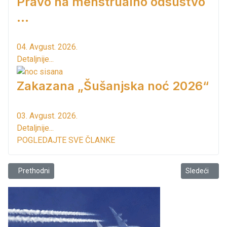
Pravo na menstrualno odsustvo
...
04. Avgust. 2026.
Detaljnije...
Zakazana „Šušanjska noć 2026“
03. Avgust. 2026.
Detaljnije...
POGLEDAJTE SVE ČLANKE
Prethodni članak: Istorija, pravo i tradicija pod vedrim nebom
Sledeći člana
Prethodni
Sledeći