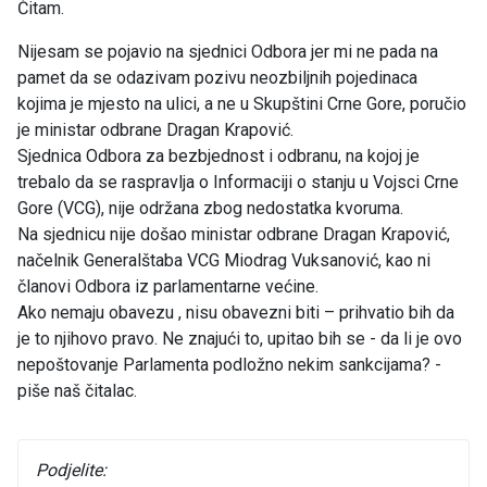
Čitam.
Nijesam se pojavio na sjednici Odbora jer mi ne pada na
pamet da se odazivam pozivu neozbiljnih pojedinaca
kojima je mjesto na ulici, a ne u Skupštini Crne Gore, poručio
je ministar odbrane Dragan Krapović.
Sjednica Odbora za bezbjednost i odbranu, na kojoj je
trebalo da se raspravlja o Informaciji o stanju u Vojsci Crne
Gore (VCG), nije održana zbog nedostatka kvoruma.
Na sjednicu nije došao ministar odbrane Dragan Krapović,
načelnik Generalštaba VCG Miodrag Vuksanović, kao ni
članovi Odbora iz parlamentarne većine.
Ako nemaju obavezu , nisu obavezni biti – prihvatio bih da
je to njihovo pravo. Ne znajući to, upitao bih se - da li je ovo
nepoštovanje Parlamenta podložno nekim sankcijama? -
piše naš čitalac.
Podjelite: