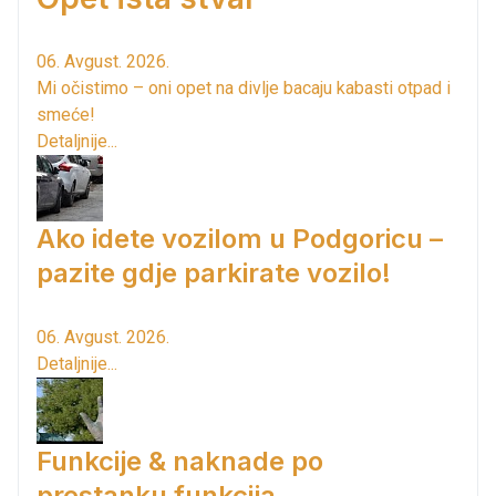
06. Avgust. 2026.
Mi očistimo – oni opet na divlje bacaju kabasti otpad i
smeće!
Detaljnije...
Ako idete vozilom u Podgoricu –
pazite gdje parkirate vozilo!
06. Avgust. 2026.
Detaljnije...
Funkcije & naknade po
prestanku funkcija