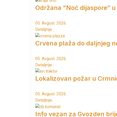
Održana ”Noć dijaspore” u
05. Avgust. 2026.
Detaljnije...
Crvena plaža do daljnjeg n
05. Avgust. 2026.
Detaljnije...
Lokalizovan požar u Crmni
05. Avgust. 2026.
Detaljnije...
Info vezan za Gvozden brij