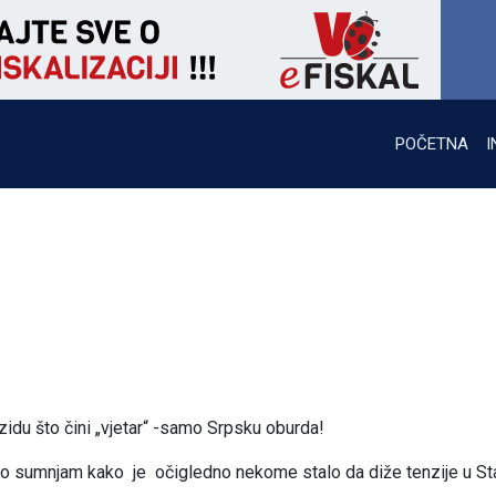
POČETNA
I
zidu što čini „vjetar“ -samo Srpsku oburda!
lično sumnjam kako je očigledno nekome stalo da diže tenzije u S