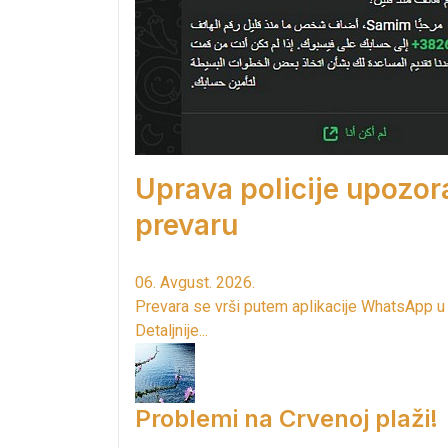
Uprava policije upozor
prevaru
06. Avgust. 2026.
Prevara se vrši putem aplikacije WhatsApp u
Detaljnije...
Problemi na Crvenoj plaži!