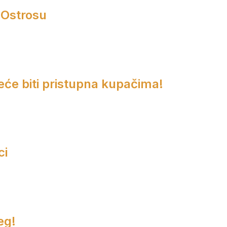
 Ostrosu
eće biti pristupna kupačima!
ci
eg!