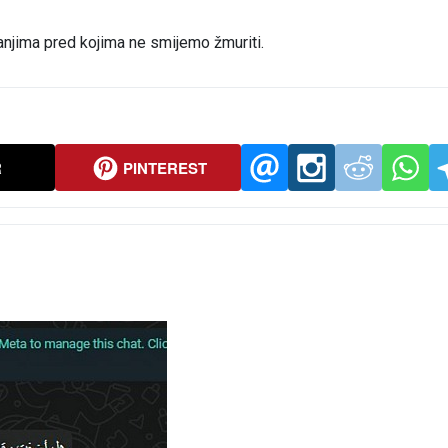
jima pred kojima ne smijemo žmuriti.
R
PINTEREST