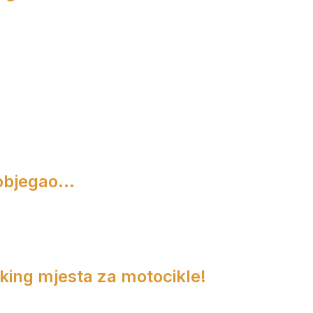
objegao...
rking mjesta za motocikle!