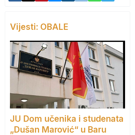
Vijesti: OBALE
JU Dom učenika i studenata
„Dušan Marović“ u Baru