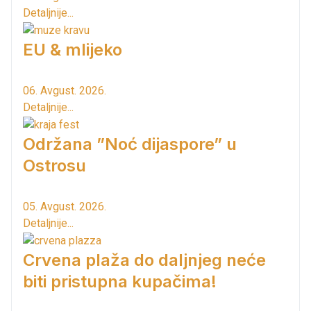
Detaljnije...
EU & mlijeko
06. Avgust. 2026.
Detaljnije...
Održana ”Noć dijaspore” u
Ostrosu
05. Avgust. 2026.
Detaljnije...
Crvena plaža do daljnjeg neće
biti pristupna kupačima!