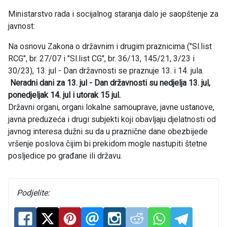
Ministarstvo rada i socijalnog staranja dalo je saopštenje za
javnost:
Na osnovu Zakona o državnim i drugim praznicima ("Sl.list
RCG", br. 27/07 i "Sl.list CG", br. 36/13, 145/21, 3/23 i
30/23), 13. jul - Dan državnosti se praznuje 13. i 14. jula.
Neradni dani za 13. jul - Dan državnosti su nedjelja 13. jul,
ponedjeljak 14. jul i utorak 15 jul.
Državni organi, organi lokalne samouprave, javne ustanove,
javna preduzeća i drugi subjekti koji obavljaju djelatnosti od
javnog interesa dužni su da u praznične dane obezbijede
vršenje poslova čijim bi prekidom mogle nastupiti štetne
posljedice po građane ili državu.
Podjelite: