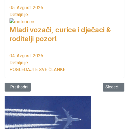
05. Avgust. 2026.
Detaljnije...
Mladi vozači, curice i dječaci &
roditelji pozor!
04. Avgust. 2026.
Detaljnije...
POGLEDAJTE SVE ČLANKE
Prethodni članak: Obavještenje TO Bar
Sledeći člana
Prethodni
Sledeći