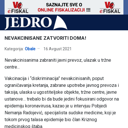
NEVAKCINISANE ZATVORITI DOMA!
Kategorija:
Obale
16 Avgust 2021
Nevakcinisanima zabraniti javni prevoz, ulazak u tržne
centre...
Vakcinacija i “diskriminacija” nevakcinisanih, poput
ograničavanja kretanja, zabrane upotrebe javnog prevoza i
taksija, ulaska u ugostiteljske objekte, tržne centre, javne
ustanove… trebalo bi da bude jedini fokusirani odgovor na
epidemiju koronavirusa, kazao je u intervjuu Pobjedi
Nemanja Radojević, specijalista sudske medicine, koji je
tokom prvog talasa epidemije bio član Kriznog
medicinskog štaba.