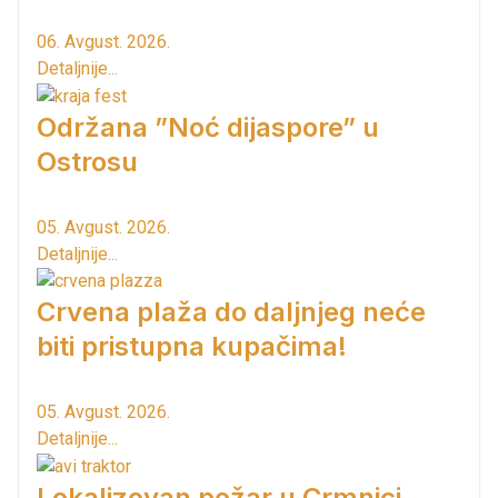
06. Avgust. 2026.
Detaljnije...
Održana ”Noć dijaspore” u
Ostrosu
05. Avgust. 2026.
Detaljnije...
Crvena plaža do daljnjeg neće
biti pristupna kupačima!
05. Avgust. 2026.
Detaljnije...
Lokalizovan požar u Crmnici