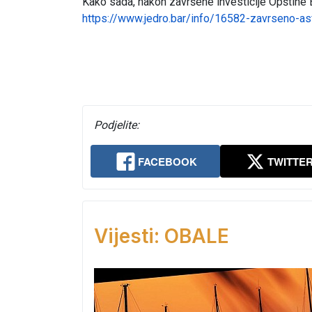
Kako sada, nakon završene investicije Opštine Ba
https://www.jedro.bar/info/16582-zavrseno-asf
Podjelite:
FACEBOOK
TWITTE
Vijesti: OBALE