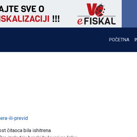
POČETNA
I
ra-ili-previd
st čitaoca bila ishitrena.