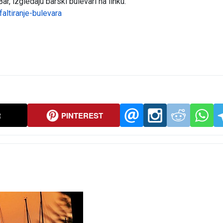
r, izgledaju barski bulevari na linku:
altiranje-bulevara
R
PINTEREST