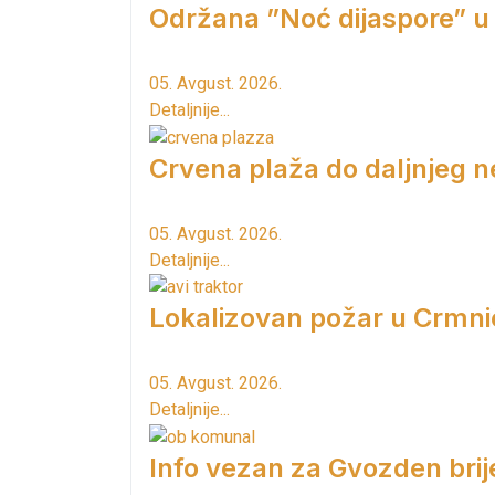
Održana ”Noć dijaspore” u
05. Avgust. 2026.
Detaljnije...
Crvena plaža do daljnjeg n
05. Avgust. 2026.
Detaljnije...
Lokalizovan požar u Crmni
05. Avgust. 2026.
Detaljnije...
Info vezan za Gvozden brij