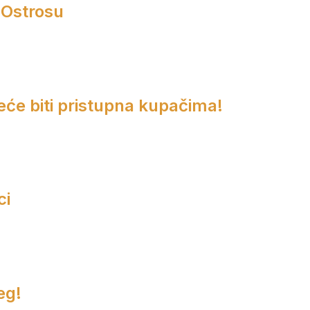
 Ostrosu
eće biti pristupna kupačima!
ci
eg!