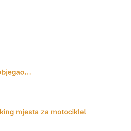
objegao...
rking mjesta za motocikle!