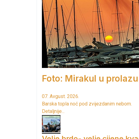
Foto: Mirakul u prolazu
07. Avgust. 2026.
Barska topla noć pod zvijezdanim nebom.
Detaljnije...
Velje brdo- velje cijene kv