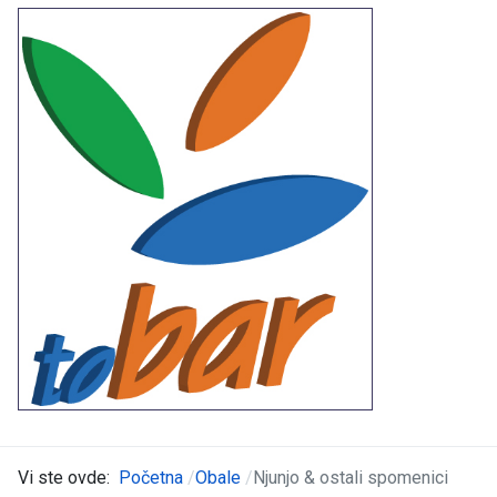
Vi ste ovde:
Početna
Obale
Njunjo & ostali spomenici