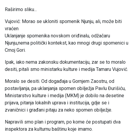
Raširimo sliku...
Vujović: Morao se ukloniti spomenik Njunju, ali, može biti
vraćen
Uklanjanje spomenika novskom oriđinalu, odžačaru
Njunju,nema politički kontekst, kao mnogi drugi spomenici u
Crnoj Gori.
Ipak, iako nema zakonsku dokumentaciju, zar se to moralo
desiti, pitali smo ministarku kulture i medija Tamaru Vujović.
Moralo se desiti. Od događaja u Gornjem Zaostru, od
postavljanja, pa uklanjanja spomen obilježja Pavlu Đurišiću,
Ministarstvo kulture i medija (MKM) je dobilo na desetine
prijava, pitanja lokalnih uprava i institucija, gdje se i
zvaničnici i građani pitaju za neko spomen obilježje.
Napravili smo plan i program, po kome će postupati dva
inspektora za kulturnu baštinu koje imamo.