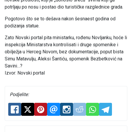
potrljaju po nosu i postao dio turističke razglednice grada.
Pogotovo što se to dešava nakon šesnaest godina od
podizanja statue.
Zato Novski portal pita ministarku, rođenu Novljanku, hoće li
inspekcija Ministarstva kontrolisati i druge spomenike i
obilježja u Herceg Novom, bez dokumentacije, poput bista
Simu Matavulju, Aleksi Šantiću, spomenik Bezbetković na
Savini…?
Izvor: Novski portal
Podjelite: