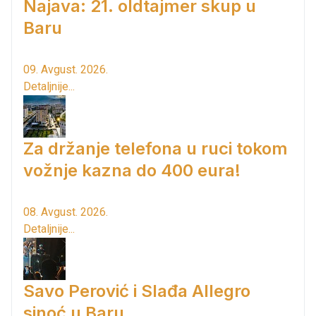
Najava: 21. oldtajmer skup u
Baru
09. Avgust. 2026.
Detaljnije...
Za držanje telefona u ruci tokom
vožnje kazna do 400 eura!
08. Avgust. 2026.
Detaljnije...
Savo Perović i Slađa Allegro
sinoć u Baru