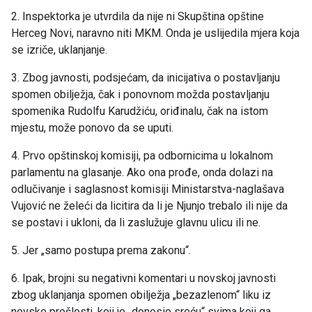
2. Inspektorka je utvrdila da nije ni Skupština opštine
Herceg Novi, naravno niti MKM. Onda je uslijedila mjera koja
se izriče, uklanjanje.
3. Zbog javnosti, podsjećam, da inicijativa o postavljanju
spomen obilježja, čak i ponovnom možda postavljanju
spomenika Rudolfu Karudžiću, oriđinalu, čak na istom
mjestu, može ponovo da se uputi.
4. Prvo opštinskoj komisiji, pa odbornicima u lokalnom
parlamentu na glasanje. Ako ona prođe, onda dolazi na
odlučivanje i saglasnost komisiji Ministarstva-naglašava
Vujović ne želeći da licitira da li je Njunjo trebalo ili nije da
se postavi i ukloni, da li zaslužuje glavnu ulicu ili ne.
5. Jer „samo postupa prema zakonu“.
6. Ipak, brojni su negativni komentari u novskoj javnosti
zbog uklanjanja spomen obilježja „bezazlenom“ liku iz
novske prošlosti, koji je „donosio sreću“ svima koji ga