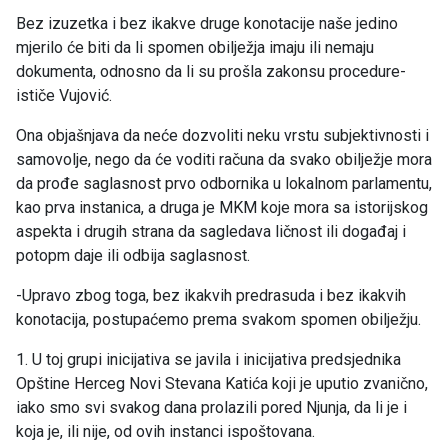
Bez izuzetka i bez ikakve druge konotacije naše jedino
mjerilo će biti da li spomen obilježja imaju ili nemaju
dokumenta, odnosno da li su prošla zakonsu procedure-
ističe Vujović.
Ona objašnjava da neće dozvoliti neku vrstu subjektivnosti i
samovolje, nego da će voditi računa da svako obilježje mora
da prođe saglasnost prvo odbornika u lokalnom parlamentu,
kao prva instanica, a druga je MKM koje mora sa istorijskog
aspekta i drugih strana da sagledava ličnost ili događaj i
potopm daje ili odbija saglasnost.
-Upravo zbog toga, bez ikakvih predrasuda i bez ikakvih
konotacija, postupaćemo prema svakom spomen obilježju.
1. U toj grupi inicijativa se javila i inicijativa predsjednika
Opštine Herceg Novi Stevana Katića koji je uputio zvanično,
iako smo svi svakog dana prolazili pored Njunja, da li je i
koja je, ili nije, od ovih instanci ispoštovana.