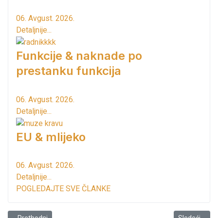
06. Avgust. 2026.
Detaljnije...
Funkcije & naknade po
prestanku funkcija
06. Avgust. 2026.
Detaljnije...
EU & mlijeko
06. Avgust. 2026.
Detaljnije...
POGLEDAJTE SVE ČLANKE
Prethodni članak: Sramota je do nekih od nas!
Sledeći člana