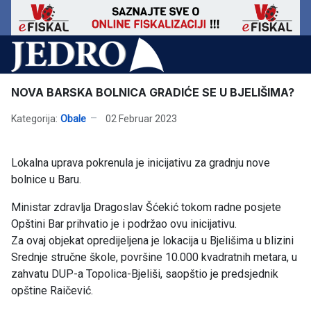
NOVA BARSKA BOLNICA GRADIĆE SE U BJELIŠIMA?
Kategorija:
Obale
02 Februar 2023
Lokalna uprava pokrenula je inicijativu za gradnju nove
bolnice u Baru.
Ministar zdravlja Dragoslav Šćekić tokom radne posjete
Opštini Bar prihvatio je i podržao ovu inicijativu.
Za ovaj objekat opredijeljena je lokacija u Bjelišima u blizini
Srednje stručne škole, površine 10.000 kvadratnih metara, u
zahvatu DUP-a Topolica-Bjeliši, saopštio je predsjednik
opštine Raičević.