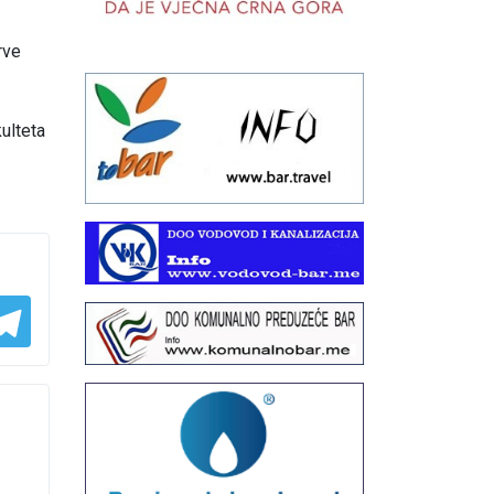
rve
ulteta