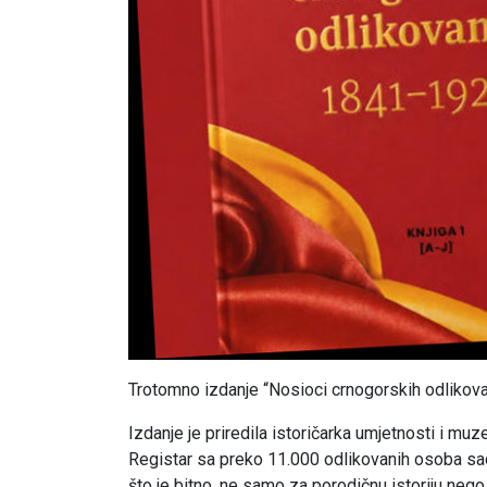
Trotomno izdanje “Nosioci crnogorskih odlikov
Izdanje je priredila istoričarka umjetnosti i mu
Registar sa preko 11.000 odlikovanih osoba sadrž
što je bitno, ne samo za porodičnu istoriju nego 