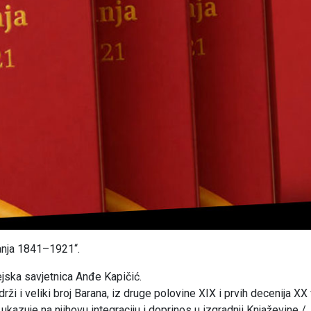
anja 1841–1921“.
zejska savjetnica Anđe Kapičić.
i i veliki broj Barana, iz druge polovine XIX i prvih decenija XX 
ukazuje na njihovu integraciju i doprinos u izgradnji Knjaževine /