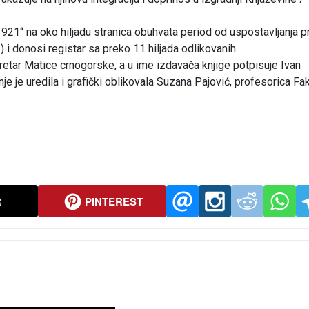
921“ na oko hiljadu stranica obuhvata period od uspostavljanja p
i donosi registar sa preko 11 hiljada odlikovanih.
kretar Matice crnogorske, a u ime izdavača knjige potpisuje Ivan
e je uredila i grafički oblikovala Suzana Pajović, profesorica Fak
R
PINTEREST