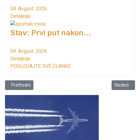
04. Avgust. 2026.
Detaljnije...
Stav: Prvi put nakon…
04. Avgust. 2026.
Detaljnije...
POGLEDAJTE SVE ČLANKE
Prethodni članak: J.V. je upućen u spuški zatvor
Sledeći član
Prethodni
Sledeći