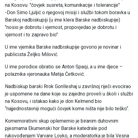
na Kosovu: "čovjek susreta, komunikacije i tolerancije"
-Don Simo Ljuljić o njegovoj misiji i službi tokom boravka u
Barskoj nadbiskupiji (u ime klera Barske nadbiskupije)
"nosio je dobrotu i vjernost, propovjedao je dobrotu i
vjernost i to zapravo bio"
U ime vjernika Barske nadbiskupije govorio je novinar i
publicista Željko Milović.
U ime porodice obratio se Anton Spaqi, a u ime djece –
polaznika vjeronauka Matija Ćetković.
Nadbiskup barski Rrok Gonlleshaj u završnoj riječi evocirao
je uspomene na dane koje su zajedno proveli u školi i službi
na Kosovu, i istakao kako je don Kelmend bio
“najjednostavniji mogući čovjek kome ništa nije bilo teško“.
Komemorativni skup oplememio je biranim duhovnim
pjesmama Ekumenski hor Barske katedrale pod
rukovođenjem Varvare Loyko, a moderatorka je bila Vesna