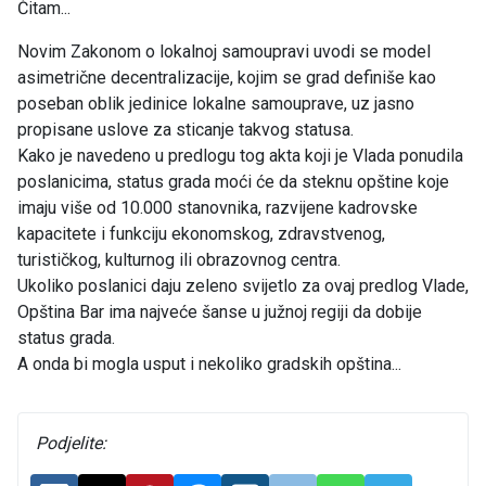
Čitam...
Novim Zakonom o lokalnoj samoupravi uvodi se model
asimetrične decentralizacije, kojim se grad definiše kao
poseban oblik jedinice lokalne samouprave, uz jasno
propisane uslove za sticanje takvog statusa.
Kako je navedeno u predlogu tog akta koji je Vlada ponudila
poslanicima, status grada moći će da steknu opštine koje
imaju više od 10.000 stanovnika, razvijene kadrovske
kapacitete i funkciju ekonomskog, zdravstvenog,
turističkog, kulturnog ili obrazovnog centra.
Ukoliko poslanici daju zeleno svijetlo za ovaj predlog Vlade,
Opština Bar ima najveće šanse u južnoj regiji da dobije
status grada.
A onda bi mogla usput i nekoliko gradskih opština...
Podjelite: