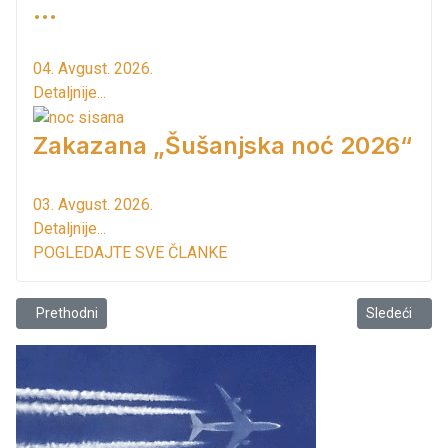
...
04. Avgust. 2026.
Detaljnije...
Zakazana „Šušanjska noć 2026“
03. Avgust. 2026.
Detaljnije...
POGLEDAJTE SVE ČLANKE
Prethodni članak: Hitna sjednica SO Bar zakazana 25 maja!
Sledeći člana
Prethodni
Sledeći