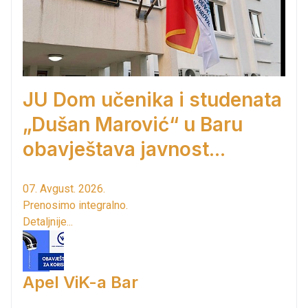
JU Dom učenika i studenata
„Dušan Marović“ u Baru
obavještava javnost...
07. Avgust. 2026.
Prenosimo integralno.
Detaljnije...
Apel ViK-a Bar