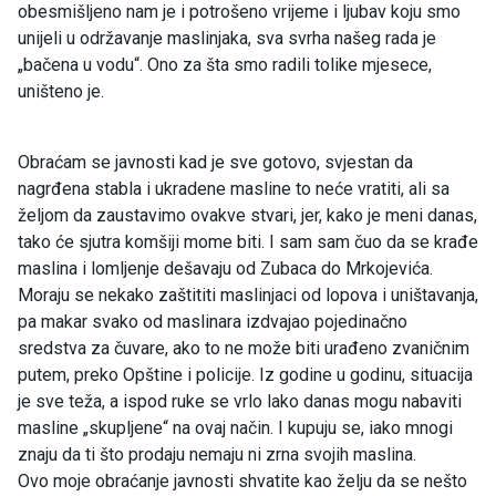
obesmišljeno nam je i potrošeno vrijeme i ljubav koju smo
unijeli u održavanje maslinjaka, sva svrha našeg rada je
„bačena u vodu“. Ono za šta smo radili tolike mjesece,
uništeno je.
Obraćam se javnosti kad je sve gotovo, svjestan da
nagrđena stabla i ukradene masline to neće vratiti, ali sa
željom da zaustavimo ovakve stvari, jer, kako je meni danas,
tako će sjutra komšiji mome biti. I sam sam čuo da se krađe
maslina i lomljenje dešavaju od Zubaca do Mrkojevića.
Moraju se nekako zaštititi maslinjaci od lopova i uništavanja,
pa makar svako od maslinara izdvajao pojedinačno
sredstva za čuvare, ako to ne može biti urađeno zvaničnim
putem, preko Opštine i policije. Iz godine u godinu, situacija
je sve teža, a ispod ruke se vrlo lako danas mogu nabaviti
masline „skupljene“ na ovaj način. I kupuju se, iako mnogi
znaju da ti što prodaju nemaju ni zrna svojih maslina.
Ovo moje obraćanje javnosti shvatite kao želju da se nešto