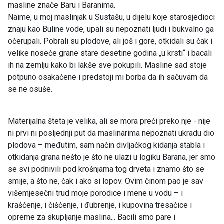
masline znače Baru i Baranima.
Naime, u moj maslinjak u Sustašu, u dijelu koje starosjedioci
znaju kao Buline vode, upali su nepoznati ljudi i bukvalno ga
očerupali. Pobrali su plodove, ali još i gore, otkidali su čak i
velike noseće grane stare desetine godina „u krsti“ i bacali
ih na zemlju kako bi lakše sve pokupili. Masline sad stoje
potpuno osakaćene i predstoji mi borba da ih sačuvam da
se ne osuše.
Materijalna šteta je velika, ali se mora preći preko nje - nije
ni prvi ni posljednji put da maslinarima nepoznati ukradu dio
plodova – međutim, sam način divljačkog kidanja stabla i
otkidanja grana nešto je što ne ulazi u logiku Barana, jer smo
se svi podnivili pod krošnjama tog drveta i znamo što se
smije, a što ne, čak i ako si lopov. Ovim činom pao je sav
višemjesečni trud moje porodice i mene u vodu – i
krašćenje, i čišćenje, i đubrenje, i kupovina tresačice i
opreme za skupljanje maslina... Bacili smo pare i