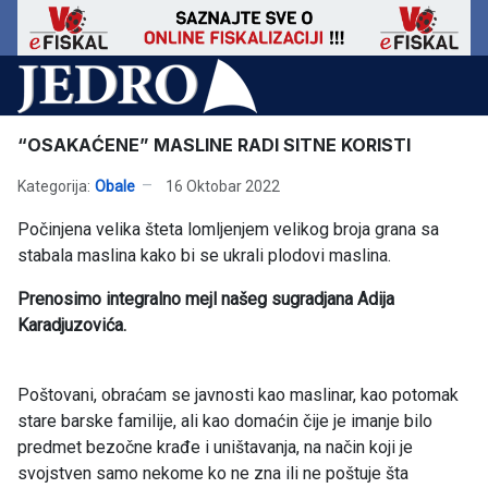
“OSAKAĆENE” MASLINE RADI SITNE KORISTI
Kategorija:
Obale
16 Oktobar 2022
Počinjena velika šteta lomljenjem velikog broja grana sa
stabala maslina kako bi se ukrali plodovi maslina.
Prenosimo integralno mejl našeg sugradjana Adija
Karadjuzovića.
Poštovani, obraćam se javnosti kao maslinar, kao potomak
stare barske familije, ali kao domaćin čije je imanje bilo
predmet bezočne krađe i uništavanja, na način koji je
svojstven samo nekome ko ne zna ili ne poštuje šta