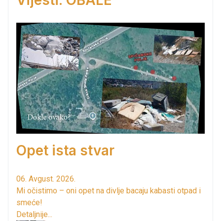
Vijesti: OBALE
Opet ista stvar
06. Avgust. 2026.
Mi očistimo – oni opet na divlje bacaju kabasti otpad i
smeće!
Detaljnije...