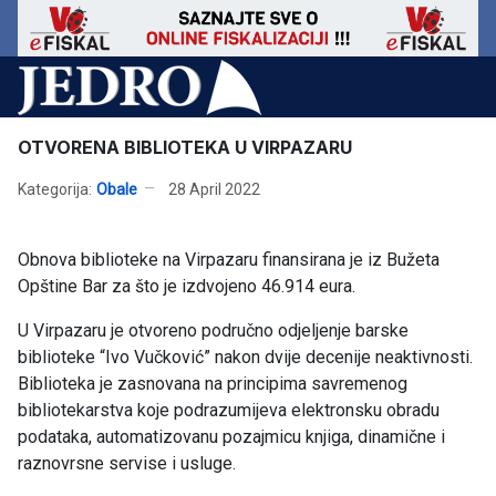
OTVORENA BIBLIOTEKA U VIRPAZARU
Kategorija:
Obale
28 April 2022
Obnova biblioteke na Virpazaru finansirana je iz Bužeta
Opštine Bar za što je izdvojeno 46.914 eura.
U Virpazaru je otvoreno područno odjeljenje barske
biblioteke “Ivo Vučković” nakon dvije decenije neaktivnosti.
Biblioteka je zasnovana na principima savremenog
bibliotekarstva koje podrazumijeva elektronsku obradu
podataka, automatizovanu pozajmicu knjiga, dinamične i
raznovrsne servise i usluge.