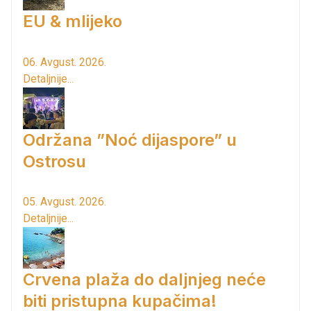
EU & mlijeko
06. Avgust. 2026.
Detaljnije...
Održana ”Noć dijaspore” u
Ostrosu
05. Avgust. 2026.
Detaljnije...
Crvena plaža do daljnjeg neće
biti pristupna kupačima!