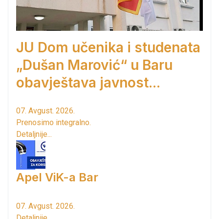
JU Dom učenika i studenata
„Dušan Marović“ u Baru
obavještava javnost...
07. Avgust. 2026.
Prenosimo integralno.
Detaljnije...
Apel ViK-a Bar
07. Avgust. 2026.
Detaljnije...