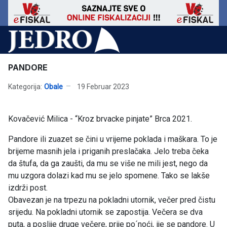
PANDORE
Kategorija:
Obale
19 Februar 2023
Kovačević Milica - “Kroz brvacke pinjate” Brca 2021.
Pandore ili zuazet se čini u vrijeme poklada i maškara. To je
brijeme masnih jela i priganih preslačaka. Jelo treba čeka
da štufa, da ga zaušti, da mu se više ne mili jest, nego da
mu uzgora dolazi kad mu se jelo spomene. Tako se lakše
izdrži post.
Obavezan je na trpezu na pokladni utornik, večer pred čistu
srijedu. Na pokladni utornik se zapostija. Večera se dva
puta, a poslije druge večere, prije po´noći, ije se pandore. U