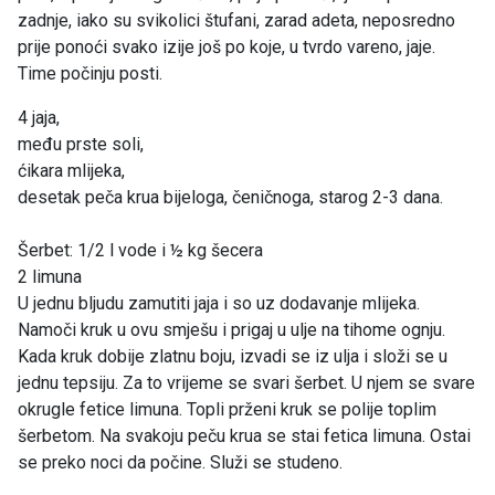
zadnje, iako su svikolici štufani, zarad adeta, neposredno
prije ponoći svako izije još po koje, u tvrdo vareno, jaje.
Time počinju posti.
4 jaja,
među prste soli,
ćikara mlijeka,
desetak peča krua bijeloga, čeničnoga, starog 2-3 dana.
Šerbet: 1/2 l vode i ½ kg šecera
2 limuna
U jednu bljudu zamutiti jaja i so uz dodavanje mlijeka.
Namoči kruk u ovu smješu i prigaj u ulje na tihome ognju.
Kada kruk dobije zlatnu boju, izvadi se iz ulja i složi se u
jednu tepsiju. Za to vrijeme se svari šerbet. U njem se svare
okrugle fetice limuna. Topli prženi kruk se polije toplim
šerbetom. Na svakoju peču krua se stai fetica limuna. Ostai
se preko noci da počine. Služi se studeno.