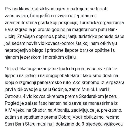
Prvi vidikovac, atraktivno mjesto na kojem se turisti
zaustavljaju, fotografišu i uživaju u ljepotama i
znamenitostima grada koji posjećuju, Turistička organizacija
Bara izgradila je prošle godine na magitralnom putu Bar -
Ulcinj. Značajan doprinos poboljšanju turističke ponude daće
još sedam novih vidikovaca-odmorišta koji nam otkrivaju
neprocjenjivo blago i prirodne ljepote barske opštine i u
njenom jezerskom i morskom dijelu.
"Turis tička organizacija se trudi da promoviše sve što je
lijepo i na jednoj i na drugoj obali Bara i tako smo došli na
ideju o izgradnji panoramske rute. Ako krenemo iz Virpazara
,prvi vidikovac je u selu Godinje, zatim Murići, Livari i
Ostrosu, 4 vidikovca okrenuta prema Skadarskom jezeru.
Pogled je zaista fascinantan na ostrva sa manastirima iz
XIV vijeka, na Skadar, na Albaniju, zadivljujuće je, prekrasno,
zatim se spuštamo prema Dobroj Vodi, obilazimo, recimo
Stari Bar i Staru maslinu i dolazimo do 3 sljedeća vidikovca,