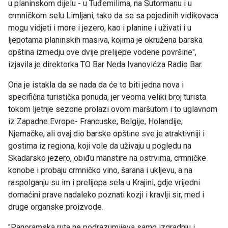
u planinskom dijelu - u Tuđemilima, na Sutormanu i u
crmničkom selu Limljani, tako da se sa pojedinih vidikovaca
mogu vidjeti i more i jezero, kao i planine i uživati i u
ljepotama planinskih masiva, kojima je okružena barska
opština izmedju ove dvije prelijepe vodene površine",
izjavila je direktorka TO Bar Neda Ivanovićza Radio Bar.
Ona je istakla da se nada da će to biti jedna nova i
specifična turistička ponuda, jer veoma veliki broj turista
tokom ljetnje sezone prolazi ovom maršutom i to uglavnom
iz Zapadne Evrope- Francuske, Belgije, Holandije,
Njemačke, ali ovaj dio barske opštine sve je atraktivniji i
gostima iz regiona, koji vole da uživaju u pogledu na
Skadarsko jezero, obiđu manstire na ostrvima, crmničke
konobe i probaju crmničko vino, šarana i ukljevu, a na
raspolganju su im i prelijepa sela u Krajini, gdje vrijedni
domaćini prave nadaleko poznati kozji i kravlji sir, med i
druge organske proizvode.
"Panoramska ruta ne podrazumijeva samo izgradnju i