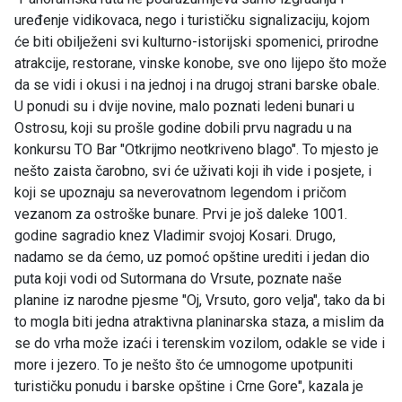
uređenje vidikovaca, nego i turističku signalizaciju, kojom
će biti obilježeni svi kulturno-istorijski spomenici, prirodne
atrakcije, restorane, vinske konobe, sve ono lijepo što može
da se vidi i okusi i na jednoj i na drugoj strani barske obale.
U ponudi su i dvije novine, malo poznati ledeni bunari u
Ostrosu, koji su prošle godine dobili prvu nagradu u na
konkursu TO Bar "Otkrijmo neotkriveno blago". To mjesto je
nešto zaista čarobno, svi će uživati koji ih vide i posjete, i
koji se upoznaju sa neverovatnom legendom i pričom
vezanom za ostroške bunare. Prvi je još daleke 1001.
godine sagradio knez Vladimir svojoj Kosari. Drugo,
nadamo se da ćemo, uz pomoć opštine urediti i jedan dio
puta koji vodi od Sutormana do Vrsute, poznate naše
planine iz narodne pjesme "Oj, Vrsuto, goro velja", tako da bi
to mogla biti jedna atraktivna planinarska staza, a mislim da
se do vrha može izaći i terenskim vozilom, odakle se vide i
more i jezero. To je nešto što će umnogome upotpuniti
turističku ponudu i barske opštine i Crne Gore", kazala je