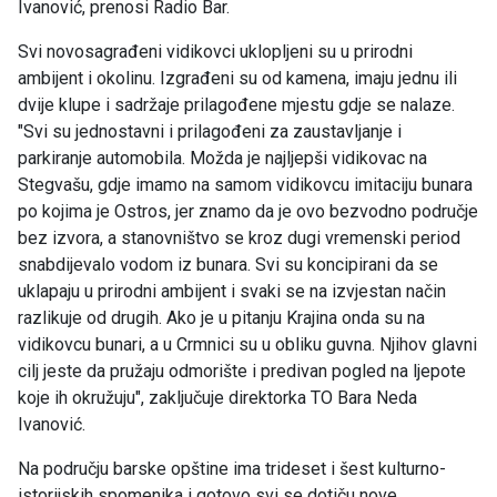
Ivanović, prenosi Radio Bar.
Svi novosagrađeni vidikovci uklopljeni su u prirodni
ambijent i okolinu. Izgrađeni su od kamena, imaju jednu ili
dvije klupe i sadržaje prilagođene mjestu gdje se nalaze.
"Svi su jednostavni i prilagođeni za zaustavljanje i
parkiranje automobila. Možda je najljepši vidikovac na
Stegvašu, gdje imamo na samom vidikovcu imitaciju bunara
po kojima je Ostros, jer znamo da je ovo bezvodno područje
bez izvora, a stanovništvo se kroz dugi vremenski period
snabdijevalo vodom iz bunara. Svi su koncipirani da se
uklapaju u prirodni ambijent i svaki se na izvjestan način
razlikuje od drugih. Ako je u pitanju Krajina onda su na
vidikovcu bunari, a u Crmnici su u obliku guvna. Njihov glavni
cilj jeste da pružaju odmorište i predivan pogled na ljepote
koje ih okružuju", zaključuje direktorka TO Bara Neda
Ivanović.
Na području barske opštine ima trideset i šest kulturno-
istorijskih spomenika i gotovo svi se dotiču nove