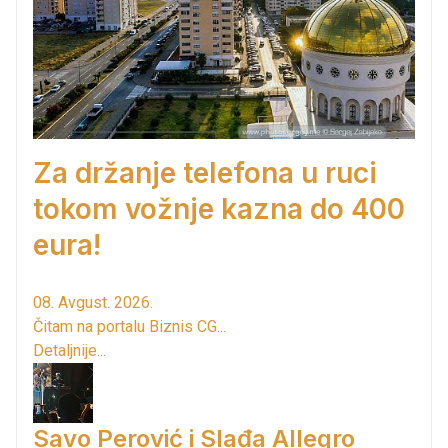
Za držanje telefona u ruci
tokom vožnje kazna do 400
eura!
08. Avgust. 2026.
Čitam na portalu Biznis CG...
Detaljnije...
Savo Perović i Slađa Allegro