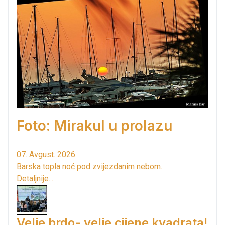
Foto: Mirakul u prolazu
07. Avgust. 2026.
Barska topla noć pod zvijezdanim nebom.
Detaljnije...
Velje brdo- velje cijene kvadrata!