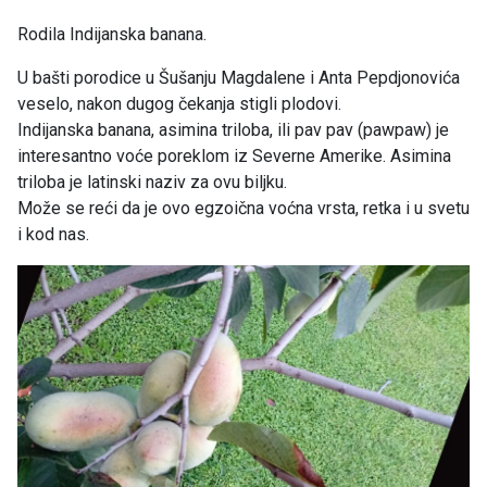
Rodila Indijanska banana.
U bašti porodice u Šušanju Magdalene i Anta Pepdjonovića
veselo, nakon dugog čekanja stigli plodovi.
Indijanska banana, asimina triloba, ili pav pav (pawpaw) je
interesantno voće poreklom iz Severne Amerike. Asimina
triloba je latinski naziv za ovu biljku.
Može se reći da je ovo egzoična voćna vrsta, retka i u svetu
i kod nas.