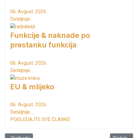
06. Avgust. 2026.
Detaljnije...
Funkcije & naknade po
prestanku funkcija
06. Avgust. 2026.
Detaljnije...
EU & mlijeko
06. Avgust. 2026.
Detaljnije...
POGLEDAJTE SVE ČLANKE
Prethodni članak: Darko Saveljić: RUŠKA!
Sledeći člana