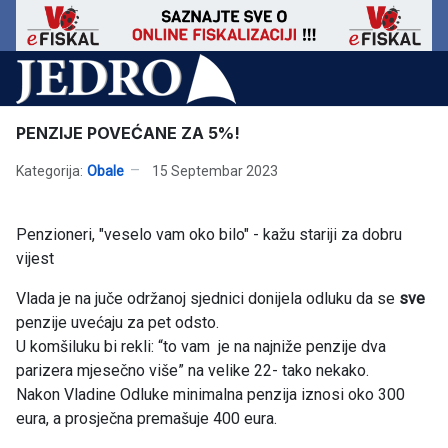
PENZIJE POVEĆANE ZA 5%!
Kategorija:
Obale
15 Septembar 2023
Penzioneri, "veselo vam oko bilo" - kažu stariji za dobru
vijest
Vlada je na juče održanoj sjednici donijela odluku da se
sve
penzije uvećaju za pet odsto.
U komšiluku bi rekli: “to vam je na najniže penzije dva
parizera mjesečno više” na velike 22- tako nekako.
Nakon Vladine Odluke minimalna penzija iznosi oko 300
eura, a prosječna premašuje 400 eura.