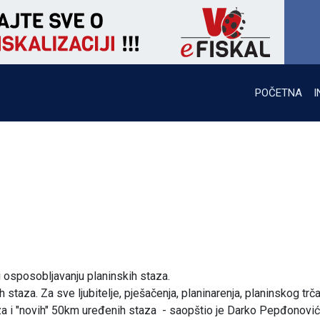
POČETNA
I
 osposobljavanju planinskih staza.
aza. Za sve ljubitelje, pješačenja, planinarenja, planinskog trčan
za i "novih" 50km uređenih staza - saopštio je Darko Pepđonović