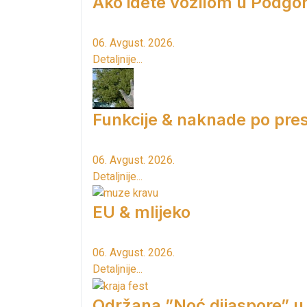
Ako idete vozilom u Podgori
06. Avgust. 2026.
Detaljnije...
Funkcije & naknade po pres
06. Avgust. 2026.
Detaljnije...
EU & mlijeko
06. Avgust. 2026.
Detaljnije...
Održana ”Noć dijaspore” u