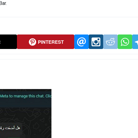
Bar.
R
PINTEREST