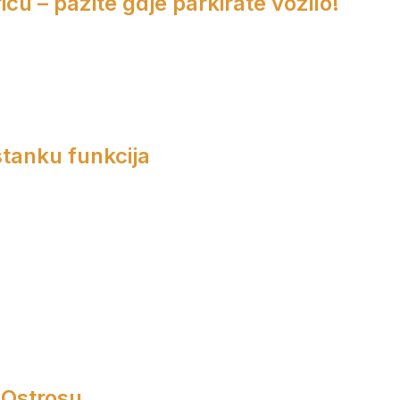
cu – pazite gdje parkirate vozilo!
tanku funkcija
 Ostrosu