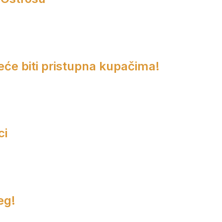
eće biti pristupna kupačima!
ci
eg!