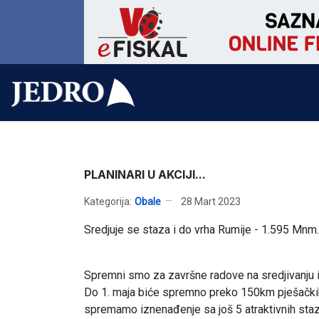
PLANINARI U AKCIJI...
Kategorija:
Obale
28 Mart 2023
Sredjuje se staza i do vrha Rumije - 1.595 Mnm.
Spremni smo za završne radove na sredjivanju i
Do 1. maja biće spremno preko 150km pješačkih st
spremamo iznenađenje sa još 5 atraktivnih sta