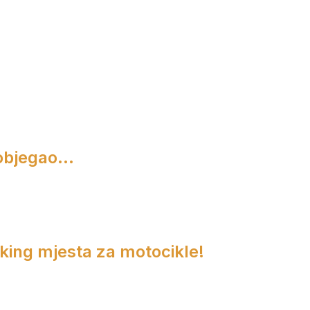
objegao...
rking mjesta za motocikle!