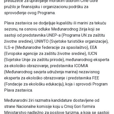
preduzeće za upravljanje morskim dobrom Crne Gore
pružilo je finansijsku i organizacionu podršku za
sprovođenje ovog Programa.
Plava zastavica se dodjeljuje kupalištu ili marini za tekuću
sezonu, na osnovu odluke Međunarodnog žirija koji se
sastoji od predstavnika UNEP-a (Programa UN za zaštitu
životne sredine), UNWTO (Svjetske turističke organizacije),
ILS-e (Međunarodne federacije za spasilaštvo), EEA
(Evropske agencije za zaštitu životne sredine), IUCN
(Svjetske Unije za zaštitu prirode), međunarodnog eksperta
za ekološko obrazovanje, predstavnika ICOMIA
(Međunarodnog savjeta udruženja marina) nezavisnog
eksperta za ekološko obrazovanje i predstavnika FEE
(Fondacije za ekološku edukaciju), koja i sprovodi Program
Plava zastavica.
Međunarodni žiri razmatra kandidature dostavljene od
strane Nacionalne komisije koju u Crnoj Gori formira
Ministarstvo nadležno za poslove turizma, a koja se sastoji