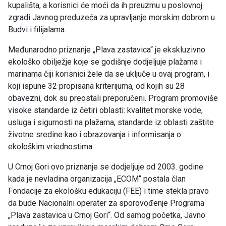
kupališta, a korisnici će moći da ih preuzmu u poslovnoj
zgradi Javnog preduzeća za upravljanje morskim dobrom u
Budvi i filijalama.
Međunarodno priznanje „Plava zastavica“ je ekskluzivno
ekološko obilježje koje se godišnje dodjeljuje plažama i
marinama čiji korisnici žele da se uključe u ovaj program, i
koji ispune 32 propisana kriterijuma, od kojih su 28
obavezni, dok su preostali preporučeni. Program promoviše
visoke standarde iz četiri oblasti: kvalitet morske vode,
usluga i sigurnosti na plažama, standarde iz oblasti zaštite
životne sredine kao i obrazovanja i informisanja o
ekološkim vriednostima.
U Crnoj Gori ovo priznanje se dodjeljuje od 2003. godine
kada je nevladina organizacija „ECOM“ postala član
Fondacije za ekološku edukaciju (FEE) i time stekla pravo
da bude Nacionalni operater za sporovođenje Programa
„Plava zastavica u Crnoj Gori“. Od samog početka, Javno