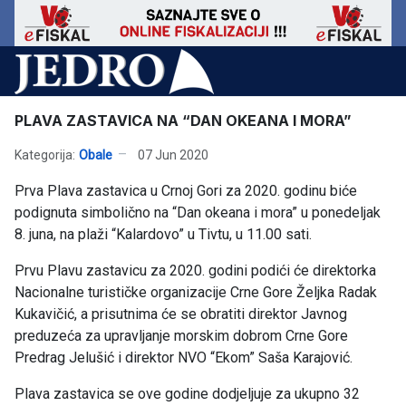
PLAVA ZASTAVICA NA “DAN OKEANA I MORA”
Kategorija:
Obale
07 Jun 2020
Prva Plava zastavica u Crnoj Gori za 2020. godinu biće
podignuta simbolično na “Dan okeana i mora” u ponedeljak
8. juna, na plaži “Kalardovo” u Tivtu, u 11.00 sati.
Prvu Plavu zastavicu za 2020. godini podići će direktorka
Nacionalne turističke organizacije Crne Gore Željka Radak
Kukavičić, a prisutnima će se obratiti direktor Javnog
preduzeća za upravljanje morskim dobrom Crne Gore
Predrag Jelušić i direktor NVO “Ekom” Saša Karajović.
Plava zastavica se ove godine dodjeljuje za ukupno 32