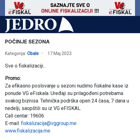
POČINJE SEZONA
Kategorija:
Obale
17 Maj 2023
Sve o fiskalizaciji...
Promo:
Za efikasno poslovanje u sezoni nudimo fiskalne kase iz
ponude VG eFiskala. Uređaji su prilagođeni potrebama
svakog biznisa. Tehnička podrška open 24 časa, 7 dana u
nedelji, saopštili su iz VG eFISKAL.
Call centar: 19606
E-mail:
fiskalizacija@vggroup.me
www.fiskalizacija.me